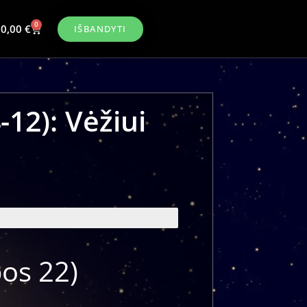
0
0,00
€
IŠBANDYTI
12): Vėžiui
pos 22)