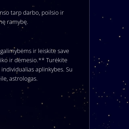
so tarp darbo, poilsio ir
dinę ramybę.
galimybėms ir leiskite save
iko ir dėmesio.** Turėkite
 individualias aplinkybes. Su
ile, astrologas.