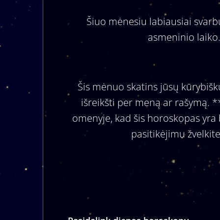
Šiuo mėnesiu labiausiai svarbu
asmeninio laiko.
Šis mėnuo skatins jūsų kūrybišku
išreikšti per meną ar rašymą. 
omenyje, kad šis horoskopas yra be
pasitikėjimu žvelkite