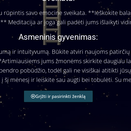
 rūpintis savo emocine sveikata. **Ieškokite balan
** Meditacija ar joga gali padėti jums išlaikyti vi
Asmeninis gyvenimas:
mą ir intuityvumą. Būkite atviri naujoms patirčių 
**Artimiausiems jums žmonėms skirkite daugiau la
ndro pobūdžio, todėl gali ne visiškai atitikti jūsų
 į šį mėnesį ir leiskite sau augti bei tobulėti. Su me
Grįžti ir pasirinkti ženklą