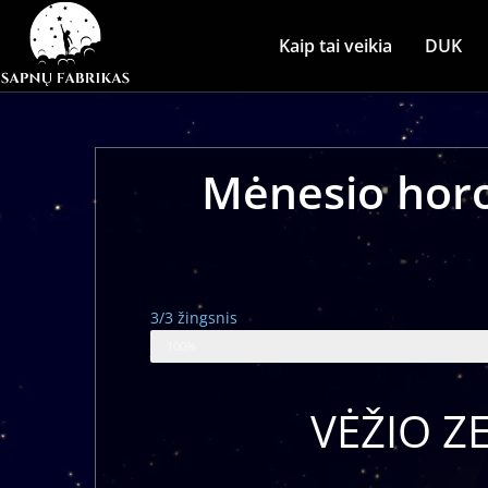
Kaip tai veikia
DUK
Mėnesio horo
3/3 žingsnis
Zodiako ženklo horoskopas
100%
VĖŽIO ZE