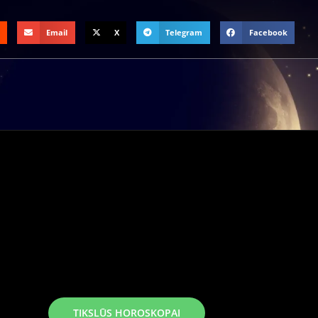
Email
X
Telegram
Facebook
TIKSLŪS HOROSKOPAI