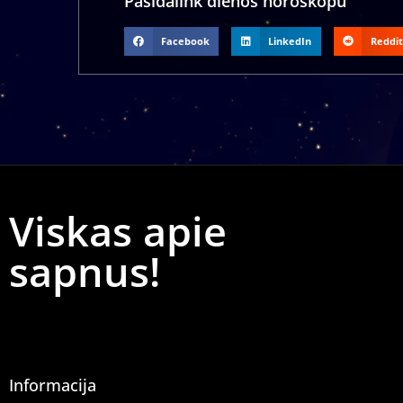
Pasidalink dienos horoskopu
Facebook
LinkedIn
Reddit
Viskas apie
sapnus!
Informacija