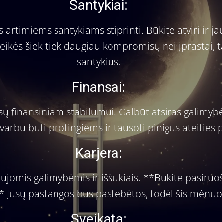
Santykiai:
 artimiems santykiams stiprinti. Būkite atviri ir 
ikės šiek tiek daugiau kompromisų nei įprastai, ta
santykius.
Finansai:
sų finansiniam stabilumui. Galbūt atsiras galimyb
varbu būti protingiems ir tausoti pinigus ateities
Karjera:
aujomis galimybėmis ir iššūkiais. **Būkite pasiruošę
** Jūsų pastangos bus pastebėtos, todėl šis mėnuo 
Sveikata: