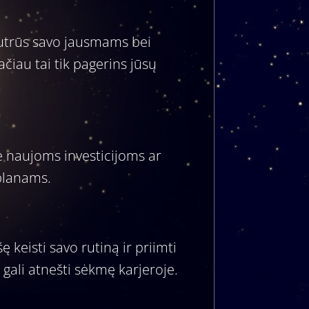
jautrūs savo jausmams bei
čiau tai tik pagerins jūsų
ė naujoms investicijoms ar
 planams.
 keisti savo rutiną ir priimti
gali atnešti sėkmę karjeroje.