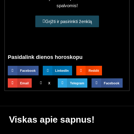
spalvomis!
Grįžti ir pasirinkti ženklą
Pasidalink dienos horoskopu
Facebook
LinkedIn
Reddit
Email
X
Telegram
Facebook
Viskas apie sapnus!