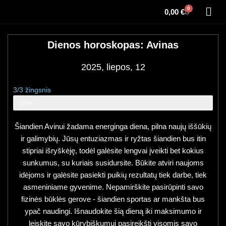
0
0,00
€
Dienos horoskopas: Avinas
2025, liepos, 12
3/3 žingsnis
Zodiako ženklo horoskopas
100%
Šiandien Avinui žadama energinga diena, pilna naujų iššūkių
ir galimybių. Jūsų entuziazmas ir ryžtas šiandien bus itin
stipriai išryškėję, todėl galėsite lengvai įveikti bet kokius
sunkumus, su kuriais susidursite. Būkite atviri naujoms
idėjoms ir galėsite pasiekti puikių rezultatų tiek darbe, tiek
asmeniniame gyvenime. Nepamirškite pasirūpinti savo
fizinės būklės gerove - šiandien sportas ar mankšta bus
ypač naudingi. Išnaudokite šią dieną iki maksimumo ir
leiskite savo kūrybiškumui pasireikšti visomis savo