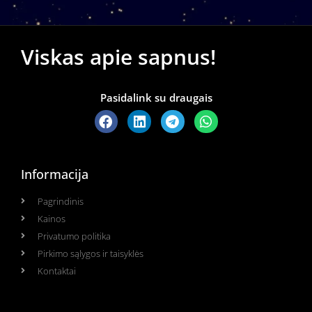
Viskas apie sapnus!
Pasidalink su draugais
Informacija
Pagrindinis
Kainos
Privatumo politika
Pirkimo sąlygos ir taisyklės
Kontaktai