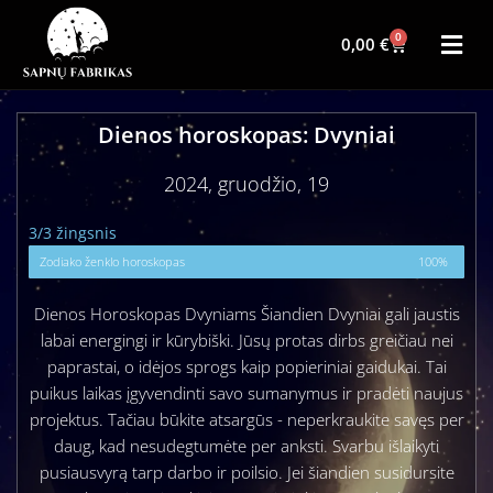
0
0,00
€
Dienos horoskopas: Dvyniai
2024, gruodžio, 19
3/3 žingsnis
Zodiako ženklo horoskopas
100%
Dienos Horoskopas Dvyniams Šiandien Dvyniai gali jaustis
labai energingi ir kūrybiški. Jūsų protas dirbs greičiau nei
paprastai, o idėjos sprogs kaip popieriniai gaidukai. Tai
puikus laikas įgyvendinti savo sumanymus ir pradėti naujus
projektus. Tačiau būkite atsargūs - neperkraukite savęs per
daug, kad nesudegtumėte per anksti. Svarbu išlaikyti
pusiausvyrą tarp darbo ir poilsio. Jei šiandien susidursite