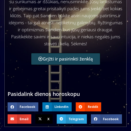
su sunkumais ar iššūkiais, nenusiminkite. Jūsų lankstumas
ir gebėjimas greitai prisitaikyti padės jums įveikti bet kokias
kliūtis. Taip pat šiandien būkite atviri naujoms patirtims ir
idėjoms - tai gali atnešti neįtikėtinų galimybių. Ryžtingumas
ir optimizmas šiandien bus jūsų geriausi draugai.
Pasitikėkite savimi ir savo intuicija, ir niekas negalės jums
stovėti į kelią. Sėkmės!
Grįžti ir pasirinkti ženklą
Pasidalink dienos horoskopu
Facebook
LinkedIn
Reddit
Email
X
Telegram
Facebook