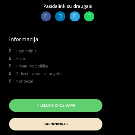
Pasidalink su draugais
Informacija
Pagrindinis
Kainos
Privatumo politika
Pirkimo sąlygos ir taisyklės
Kontaktai
TIKSLŪS HOROSKOPAI
SAPNININKAS