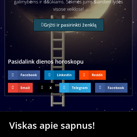
galimybėms ir iššūkiams. Sėkmės jums šiandien lydės
visose veiklose!
Grįžti ir pasirinkti ženklą
Pasidalink dienos horoskopu
Facebook
LinkedIn
Reddit
Email
X
Telegram
Facebook
Viskas apie sapnus!