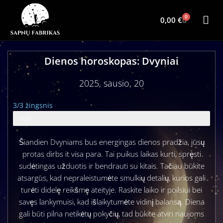
0
0,00
€
Dienos horoskopas: Dvyniai
2025, sausio, 20
3/3 žingsnis
Zodiako ženklo horoskopas
100%
Šiandien Dvyniams bus energingas dienos pradžia, jūsų
protas dirbs it visa para. Tai puikus laikas kurti, spręsti
sudėtingas užduotis ir bendrauti su kitais. Tačiau būkite
atsargūs, kad nepraleistumėte smulkių detalių, kurios gali
turėti didelę reikšmę ateityje. Raskite laiko ir poilsiui bei
savęs lankymuisi, kad išlaikytumėte vidinį balansą. Diena
gali būti pilna netikėtų pokyčių, tad būkite atviri naujoms