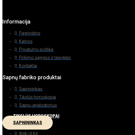
Informacija
Pagrindinis
Kainos
Privatumo politika
Pirkimo sąlygos ir taisyklės
Kontaktai
Sapnų fabriko produktai
Sapnininkas
Tikslūs horoskopai
Sapnų analizatorius
TIKSLŪS HOROSKOPAI
SAPNININKAS
Web UI Kit