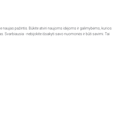
te naujas pažintis. Būkite atviri naujoms idėjoms ir galimybėms, kurios
jas. Svarbiausia - nebijokite išsakyti savo nuomonės ir būti savimi. Tai