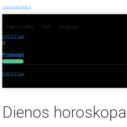
sapnufabrikas.lt
Kaip tai veikia
DUK
Prisijungti
0,00
€
0
Cart
Prisijungti
IŠBANDYTI
0,00
€
0
Cart
Dienos horoskopas