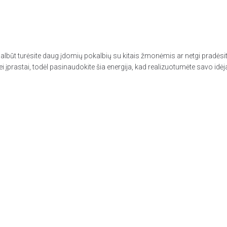
Galbūt turėsite daug įdomių pokalbių su kitais žmonėmis ar netgi pradėsi
nei įprastai, todėl pasinaudokite šia energija, kad realizuotumėte savo idė