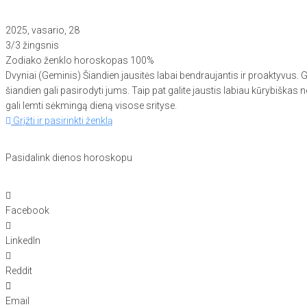
2025, vasario, 28
3/3 žingsnis
Zodiako ženklo horoskopas
100%
Dvyniai (Geminis) Šiandien jausitės labai bendraujantis ir proaktyvus. 
šiandien gali pasirodyti jums. Taip pat galite jaustis labiau kūrybiškas 
gali lemti sėkmingą dieną visose srityse.
Grįžti ir pasirinkti ženklą
Pasidalink dienos horoskopu
Facebook
LinkedIn
Reddit
Email