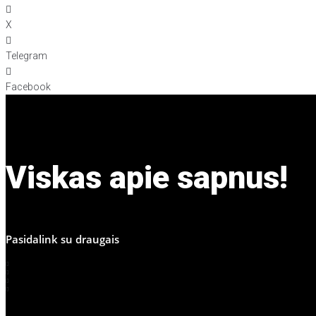
X
Telegram
Facebook
Viskas apie sapnus!
Pasidalink su draugais