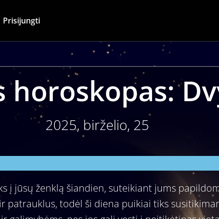
Prisijungti
 horoskopas: Dv
2025, birželio, 25
ks į jūsų ženklą šiandien, suteikiant jums papildom
 patrauklus, todėl ši diena puikiai tiks susitikim