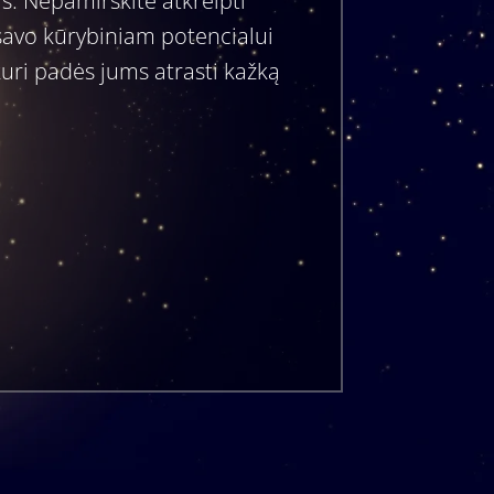
as. Nepamirškite atkreipti
ą savo kūrybiniam potencialui
, kuri padės jums atrasti kažką