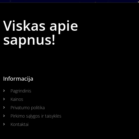
Viskas apie
sapnus!
Informacija
Pagrindinis
Kainos
Privatumo politika
Pirkimo sąlygos ir taisyklės
Kontaktai