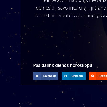
Būkite atviri naujoms idėjoms i
dėmesio į savo intuiciją – ji šian
išreikšti ir leiskite savo minčių sk
Pasidalink dienos horoskopu
Facebook
LinkedIn
Reddi