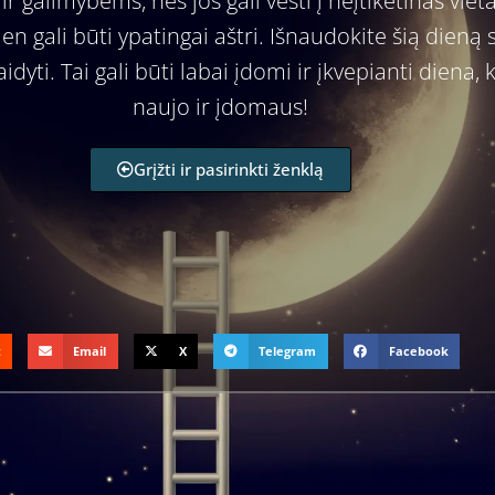
r galimybėms, nes jos gali vesti į neįtikėtinas viet
dien gali būti ypatingai aštri. Išnaudokite šią dien
raidyti. Tai gali būti labai įdomi ir įkvepianti diena
naujo ir įdomaus!
Grįžti ir pasirinkti ženklą
t
Email
X
Telegram
Facebook