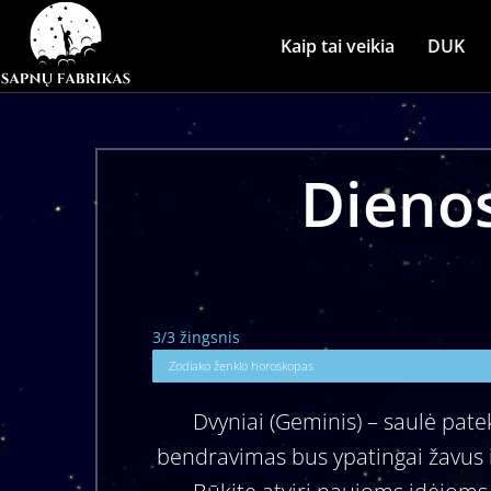
Kaip tai veikia
DUK
Dienos
3/3 žingsnis
Zodiako ženklo horoskopas
Dvyniai (Geminis) – saulė pate
bendravimas bus ypatingai žavus ir