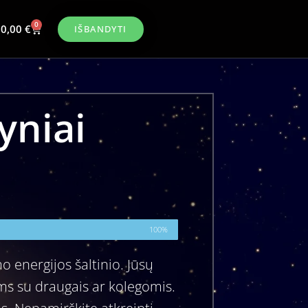
0
0,00
€
IŠBANDYTI
yniai
100%
o energijos šaltinio. Jūsų
ams su draugais ar kolegomis.