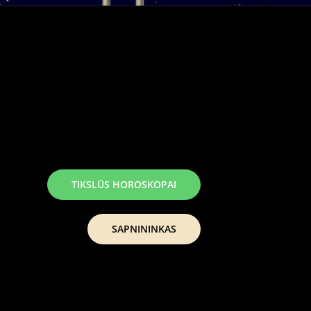
TIKSLŪS HOROSKOPAI
SAPNININKAS