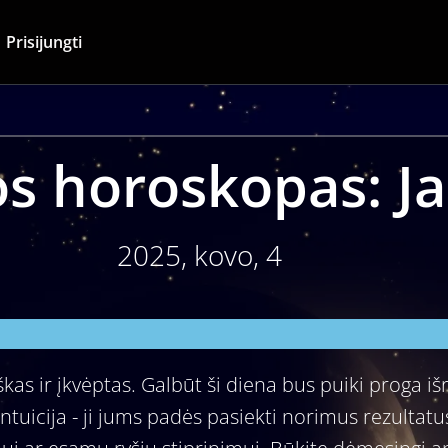
Prisijungti
s horoskopas: Ja
2025, kovo, 4
škas ir įkvėptas. Galbūt ši diena bus puiki proga išr
 intuicija - ji jums padės pasiekti norimus rezultatus