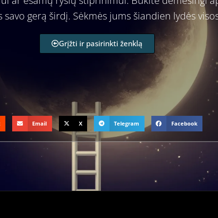
ui ar esamų ryšių stiprinimui. Būkite dėmesingi 
 savo gerą širdį. Sėkmės jums šiandien lydės visos
Grįžti ir pasirinkti ženklą
t
Email
X
Telegram
Facebook