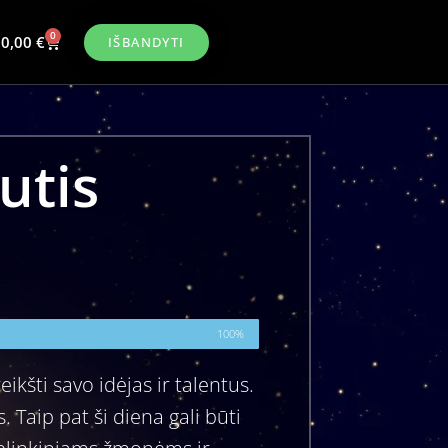
0
0,00
€
IŠBANDYTI
utis
100%
eikšti savo idėjas ir talentus.
. Taip pat ši diena gali būti