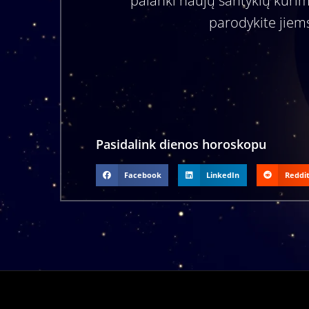
palanki naujų santykių kūrim
parodykite jiems
Pasidalink dienos horoskopu
Facebook
LinkedIn
Reddi