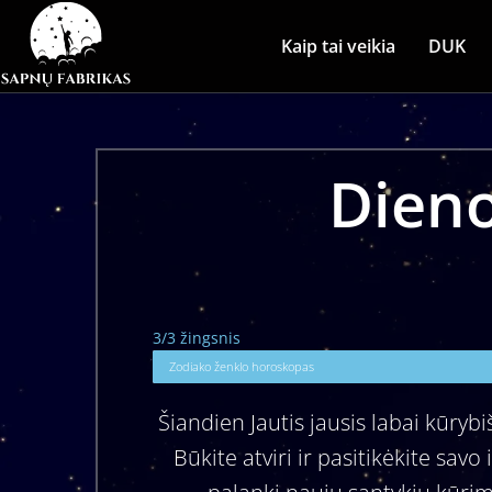
Kaip tai veikia
DUK
Dieno
3/3 žingsnis
Zodiako ženklo horoskopas
Šiandien Jautis jausis labai kūrybi
Būkite atviri ir pasitikėkite savo