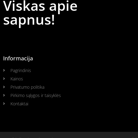
Viskas apie
sapnus!
Informacija
Pagrindinis
Kainos
Privatumo politika
Pirkimo sąlygos ir taisyklės
Kontaktai