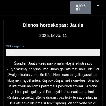
0,00
€
0
Dienos horoskopas: Jautis
2025, kovo, 11
3/3 žingsnis
Zodiako ženklo horoskopas
100%
Šiandien Jautis turės puikią galimybę išreikšti savo
kūrybiškumą ir originalumą. Jums gali atsirasti naujų idėjų ar
įžvalgų, kurias verta išreikšti. Nepaisant to, galite jausti tam
tikrą nerimą dėl artėjančių pokyčių ar nežinomybės. Svarbu
išlikti atviru naujoms patirtims ir pasitikėti savimi. Ši diena
gali būti puiki galimybė išbandyti kažką naujo arba imtis
kūrybinių projektų. Būkite drąsus, pasitikėkite savo intuicija ir
leiskite savo idėjoms suteikti sparnų. Visada verta siekti