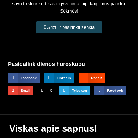
savo tikslų ir kurti savo gyvenimą taip, kaip jums patinka.
Sėkmės!
Grįžti ir pasirinkti ženklą
Pasidalink dienos horoskopu
Facebook
LinkedIn
Reddit
Email
X
Telegram
Facebook
Viskas apie sapnus!