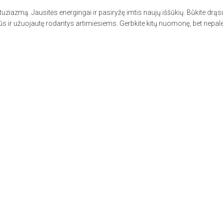
 entuziazmą. Jausitės energingai ir pasiryžę imtis naujų iššūkių. Būkite drą
ūs ir užuojautę rodantys artimiesiems. Gerbkite kitų nuomonę, bet nepaleiski