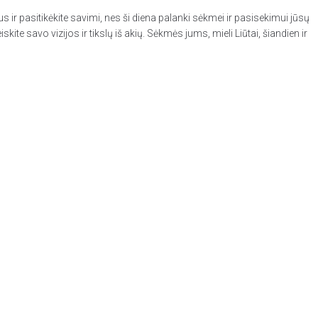
sus ir pasitikėkite savimi, nes ši diena palanki sėkmei ir pasisekimui jūsų
te savo vizijos ir tikslų iš akių. Sėkmės jums, mieli Liūtai, šiandien ir