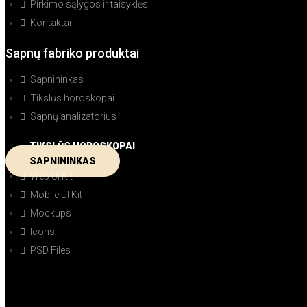
Pirkimo sąlygos ir taisyklės
Kontaktai
Sapnų fabriko produktai
Sapnininkas
Tikslūs horoskopai
Sapnų analizatorius
TIKSLŪS HOROSKOPAI
SAPNININKAS
Web UI Kit
Mobile UI Kit
Mockups
Icons
PSD Files