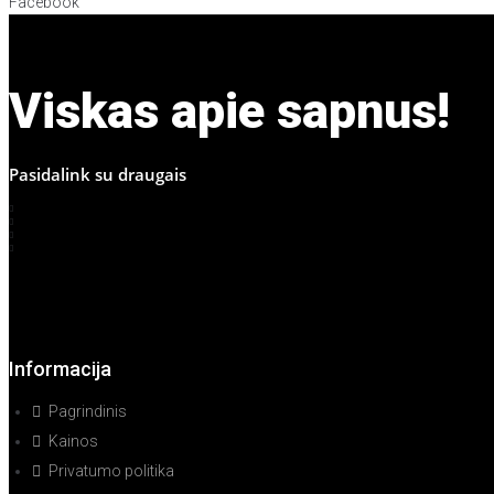
Facebook
Viskas apie sapnus!
Pasidalink su draugais
Informacija
Pagrindinis
Kainos
Privatumo politika