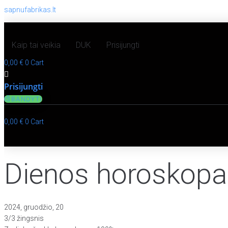
sapnufabrikas.lt
Kaip tai veikia
DUK
Prisijungti
0,00
€
0
Cart
Prisijungti
IŠBANDYTI
0,00
€
0
Cart
Dienos horoskopas
2024, gruodžio, 20
3/3 žingsnis