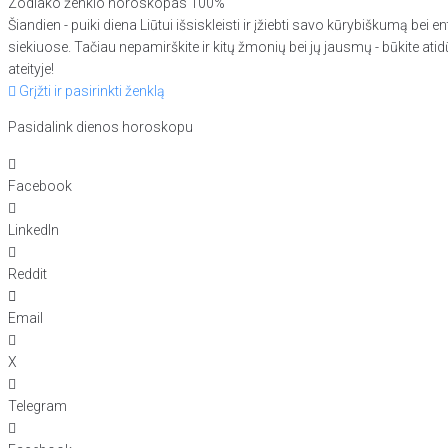
Zodiako ženklo horoskopas
100%
Šiandien - puiki diena Liūtui išsiskleisti ir įžiebti savo kūrybiškumą bei
siekiuose. Tačiau nepamirškite ir kitų žmonių bei jų jausmų - būkite atid
ateityje!
Grįžti ir pasirinkti ženklą
Pasidalink dienos horoskopu
Facebook
LinkedIn
Reddit
Email
X
Telegram