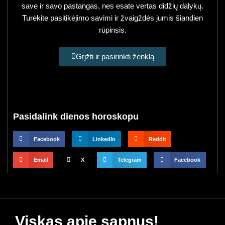
save ir savo pastangas, nes esate vertas didžių dalykų.
Turėkite pasitikėjimo savimi ir žvaigždės jumis šiandien
rūpinsis.
Grįžti ir pasirinkti ženklą
Pasidalink dienos horoskopu
Facebook
LinkedIn
Reddit
Email
X
Telegram
Facebook
Viskas apie sapnus!