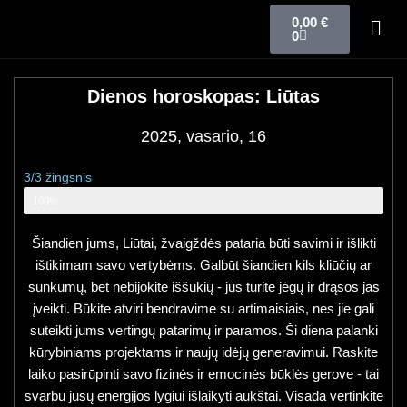
0,00
€
0
Dienos horoskopas: Liūtas
2025, vasario, 16
3/3 žingsnis
Zodiako ženklo horoskopas
100%
Šiandien jums, Liūtai, žvaigždės pataria būti savimi ir išlikti
ištikimam savo vertybėms. Galbūt šiandien kils kliūčių ar
sunkumų, bet nebijokite iššūkių - jūs turite jėgų ir drąsos jas
įveikti. Būkite atviri bendravime su artimaisiais, nes jie gali
suteikti jums vertingų patarimų ir paramos. Ši diena palanki
kūrybiniams projektams ir naujų idėjų generavimui. Raskite
laiko pasirūpinti savo fizinės ir emocinės būklės gerove - tai
svarbu jūsų energijos lygiui išlaikyti aukštai. Visada vertinkite