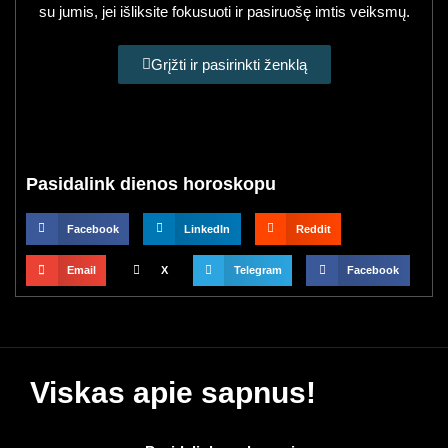
su jumis, jei išliksite fokusuoti ir pasiruošę imtis veiksmų.
Grįžti ir pasirinkti ženklą
Pasidalink dienos horoskopu
Facebook
LinkedIn
Reddit
Email
X
Telegram
Facebook
Viskas apie sapnus!