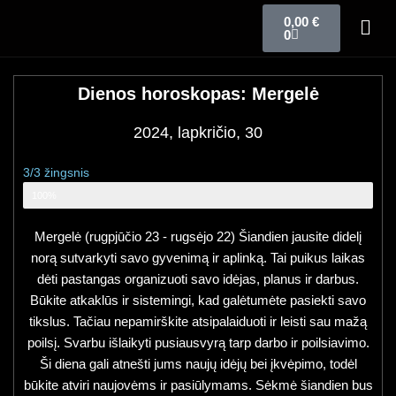
0,00
€
0
Dienos horoskopas: Mergelė
2024, lapkričio, 30
3/3 žingsnis
Zodiako ženklo horoskopas
100%
Mergelė (rugpjūčio 23 - rugsėjo 22) Šiandien jausite didelį
norą sutvarkyti savo gyvenimą ir aplinką. Tai puikus laikas
dėti pastangas organizuoti savo idėjas, planus ir darbus.
Būkite atkaklūs ir sistemingi, kad galėtumėte pasiekti savo
tikslus. Tačiau nepamirškite atsipalaiduoti ir leisti sau mažą
poilsį. Svarbu išlaikyti pusiausvyrą tarp darbo ir poilsiavimo.
Ši diena gali atnešti jums naujų idėjų bei įkvėpimo, todėl
būkite atviri naujovėms ir pasiūlymams. Sėkmė šiandien bus