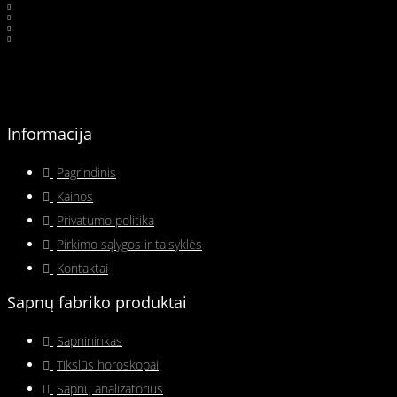
Informacija
Pagrindinis
Kainos
Privatumo politika
Pirkimo sąlygos ir taisyklės
Kontaktai
Sapnų fabriko produktai
Sapnininkas
Tikslūs horoskopai
Sapnų analizatorius