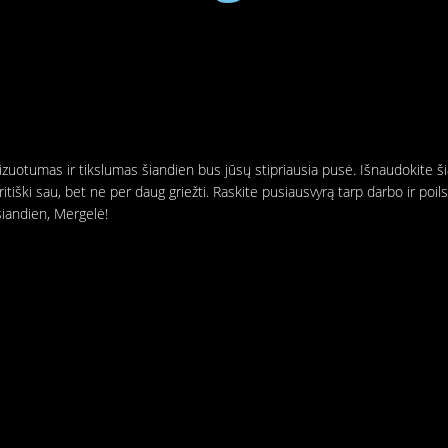
izuotumas ir tikslumas šiandien bus jūsų stipriausia pusė. Išnaudokite ši
tiški sau, bet ne per daug griežti. Raskite pusiausvyrą tarp darbo ir poi
šiandien, Mergelė!