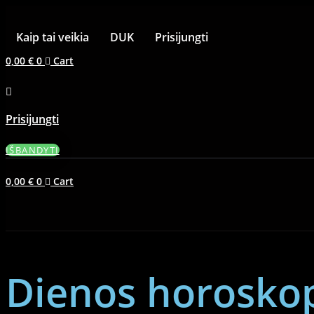
Kaip tai veikia
DUK
Prisijungti
0,00
€
0
Cart
Prisijungti
IŠBANDYTI
0,00
€
0
Cart
Dienos horosko