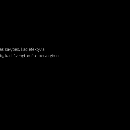
as savybes, kad efektyviai
lsių, kad išvengtumėte pervargimo.