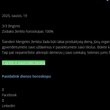
2025, sausio, 19
3/3 žingsnis
Zodiako ženklo horoskopas
100%
Šiandien Mergelės ženklui žada būti labai produktyvią dieną. Jūsų organ
įgyvendintumėte savo uždavinius ir pasiektumėte savo tikslus. Būkite kri
Taip pat nepamirškite atkreipti dėmesio į savo sveikatą. Sėkmės jums 
Grįžti ir pasirinkti ženklą
Pasidalink dienos horoskopu
Facebook
LinkedIn