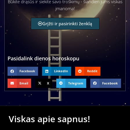
Būkite drąsūs ir siekite savo troškimų - šiandien jums viskas
įmanoma!
Grįžti ir pasirinkti ženklą
Pasidalink dienos horoskopu
Facebook
LinkedIn
Reddit
Email
X
Telegram
Facebook
Viskas apie sapnus!