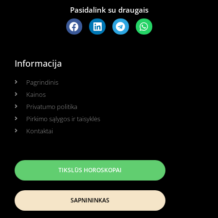
Pasidalink su draugais
Informacija
Pagrindinis
Kainos
Privatumo politika
Pirkimo sąlygos ir taisyklės
Kontaktai
TIKSLŪS HOROSKOPAI
SAPNININKAS