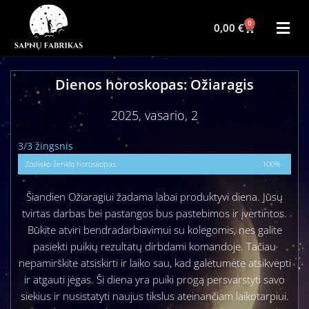
0
0,00
€
Dienos horoskopas: Ožiaragis
2025, vasario, 2
3/3 žingsnis
Zodiako ženklo horoskopas
100%
Šiandien Ožiaragiui žadama labai produktyvi diena. Jūsų
tvirtas darbas bei pastangos bus pastebimos ir įvertintos.
Būkite atviri bendradarbiavimui su kolegomis, nes galite
pasiekti puikių rezultatų dirbdami komandoje. Tačiau
nepamirškite atsiskirti ir laiko sau, kad galėtumėte atsikvėpti
ir atgauti jėgas. Ši diena yra puiki progą persvarstyti savo
siekius ir nusistatyti naujus tikslus ateinančiam laikotarpiui.