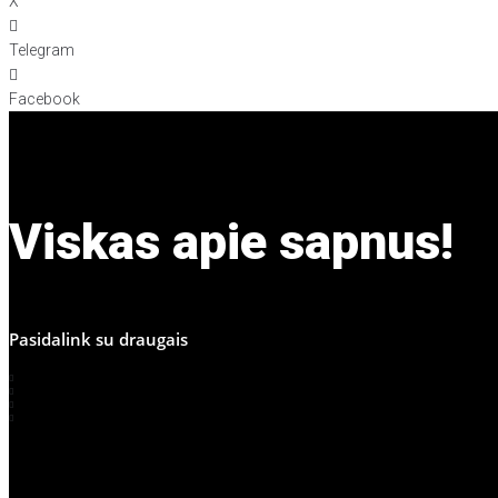
X
Telegram
Facebook
Viskas apie sapnus!
Pasidalink su draugais