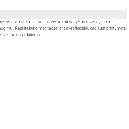
iri naujoms galimybėms ir pasiruošę priimti pokyčius savo gyvenime.
imui. Raskite laiko meditacijai ar savirefleksijai, kad sustiprintumėte
e švelnūs sau ir kitiems.