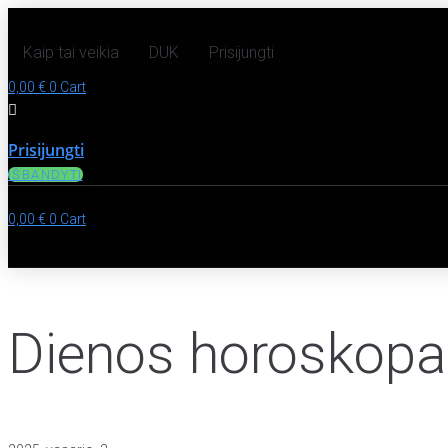
Kaip tai veikia
DUK
Prisijungti
0,00
€
0
Cart
Prisijungti
IŠBANDYTI
0,00
€
0
Cart
Dienos horoskopas