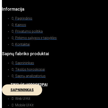
Informacija
Pagrindinis
Kainos
Privatumo politika
Pirkimo sąlygos ir taisyklės
Kontaktai
Sapnų fabriko produktai
Sapnininkas
Tikslūs horoskopai
Sapnų analizatorius
TIKSLŪS HOROSKOPAI
SAPNININKAS
Web UI Kit
Mobile UI Kit