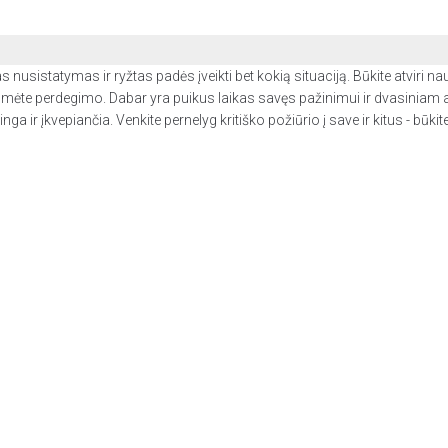
virtas nusistatymas ir ryžtas padės įveikti bet kokią situaciją. Būkite atv
umėte perdegimo. Dabar yra puikus laikas savęs pažinimui ir dvasiniam aug
a ir įkvepiančia. Venkite pernelyg kritiško požiūrio į save ir kitus - būkit