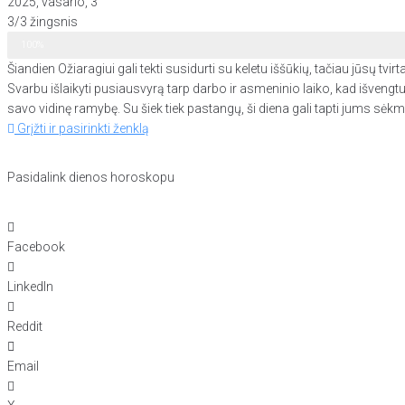
2025, vasario, 3
3/3 žingsnis
Zodiako ženklo horoskopas
100%
Šiandien Ožiaragiui gali tekti susidurti su keletu iššūkių, tačiau jūsų t
Svarbu išlaikyti pusiausvyrą tarp darbo ir asmeninio laiko, kad išvengt
savo vidinę ramybę. Su šiek tiek pastangų, ši diena gali tapti jums sėkming
Grįžti ir pasirinkti ženklą
Pasidalink dienos horoskopu
Facebook
LinkedIn
Reddit
Email