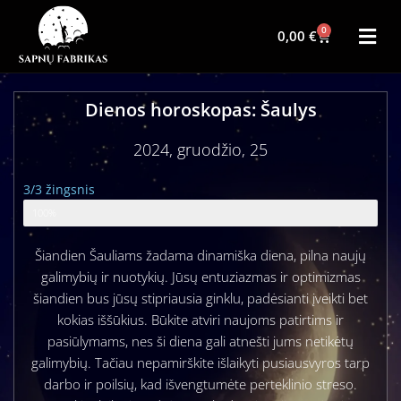
0
0,00
€
Dienos horoskopas: Šaulys
2024, gruodžio, 25
3/3 žingsnis
Zodiako ženklo horoskopas
100%
Šiandien Šauliams žadama dinamiška diena, pilna naujų
galimybių ir nuotykių. Jūsų entuziazmas ir optimizmas
šiandien bus jūsų stipriausia ginklu, padėsianti įveikti bet
kokias iššūkius. Būkite atviri naujoms patirtims ir
pasiūlymams, nes ši diena gali atnešti jums netikėtų
galimybių. Tačiau nepamirškite išlaikyti pusiausvyros tarp
darbo ir poilsių, kad išvengtumėte perteklinio streso.