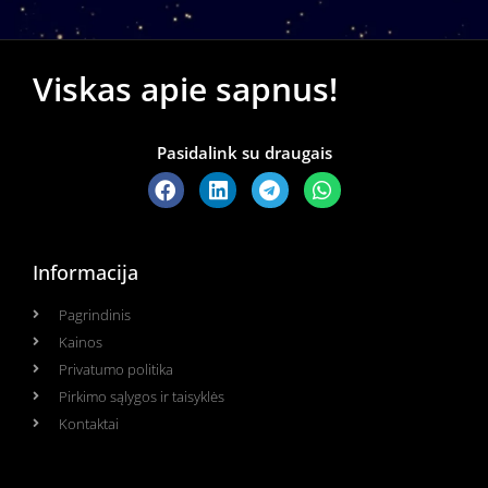
Viskas apie sapnus!
Pasidalink su draugais
Informacija
Pagrindinis
Kainos
Privatumo politika
Pirkimo sąlygos ir taisyklės
Kontaktai