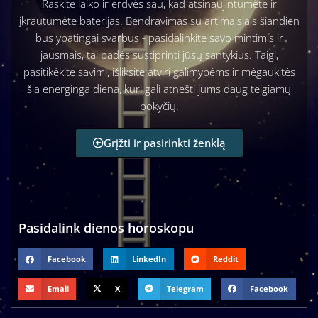
Raskite laiko ir erdvės sau, kad atsinaujintumėte ir
įkrautumėte baterijas. Bendravimas su artimaisiais šiandien
bus ypatingai svarbus - pasidalinkite savo mintimis ir
jausmais, tai padės sustiprinti jūsų santykius. Taigi,
pasitikėkite savimi, išliksite atviri galimybėms ir mėgaukitės
šia energinga diena, kuri gali atnešti jums daug teigiamų
pokyčių.
Grįžti ir pasirinkti ženklą
Pasidalink dienos horoskopu
Facebook
LinkedIn
Reddit
Email
X
Telegram
Facebook