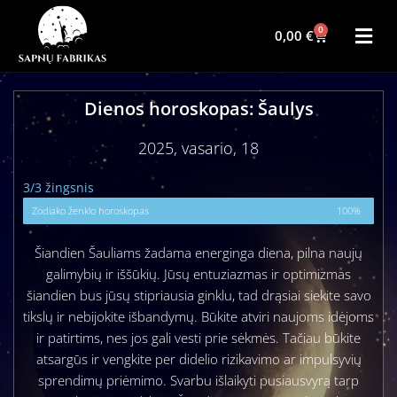
0
0,00
€
Dienos horoskopas: Šaulys
2025, vasario, 18
3/3 žingsnis
Zodiako ženklo horoskopas
100%
Šiandien Šauliams žadama energinga diena, pilna naujų
galimybių ir iššūkių. Jūsų entuziazmas ir optimizmas
šiandien bus jūsų stipriausia ginklu, tad drąsiai siekite savo
tikslų ir nebijokite išbandymų. Būkite atviri naujoms idėjoms
ir patirtims, nes jos gali vesti prie sėkmės. Tačiau būkite
atsargūs ir vengkite per didelio rizikavimo ar impulsyvių
sprendimų priėmimo. Svarbu išlaikyti pusiausvyrą tarp