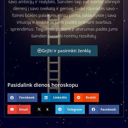
savo ambicijų ir realybės. Šiandien taip pat svarbu atkreipti
dėmesį į savo sveikatą ir gerovę, todėl rūpinkitės savo
fizinės būklės palaikymu. Visų pirma, įsiklausykite į savo
intuiciją ir leiskite jai jums padėti priimant svarbius
sprendimus. Teigiamas požiūris ir atvirumas padės jums
šiandien pasiekti norimų rezultatų.
Grįžti ir pasirinkti ženklą
Pasidalink dienos horoskopu
Facebook
LinkedIn
Reddit
Email
X
Telegram
Facebook