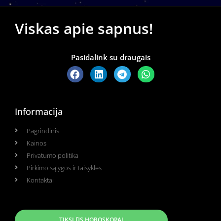
Viskas apie sapnus!
Pasidalink su draugais
Informacija
Pagrindinis
Kainos
Privatumo politika
Pirkimo sąlygos ir taisyklės
Kontaktai
TIKSLŪS HOROSKOPAI