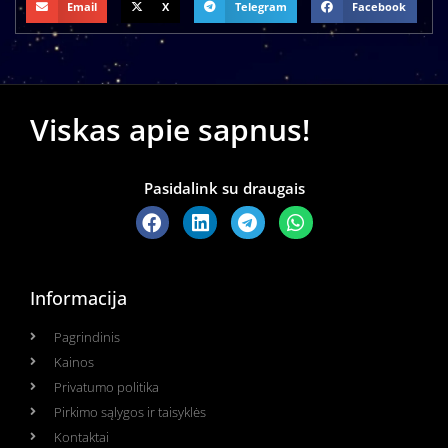
Email
X
Telegram
Facebook
Viskas apie sapnus!
Pasidalink su draugais
Informacija
Pagrindinis
Kainos
Privatumo politika
Pirkimo sąlygos ir taisyklės
Kontaktai