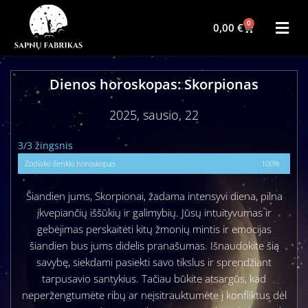
0
0,00
€
Dienos horoskopas: Skorpionas
2025, sausio, 22
3/3 žingsnis
Zodiako ženklo horoskopas
100%
Šiandien jums, Skorpionai, žadama intensyvi diena, pilna
įkvepiančių iššūkių ir galimybių. Jūsų intuityvumas ir
gebėjimas perskaitėti kitų žmonių mintis ir emocijas
šiandien bus jums didelis pranašumas. Išnaudokite šią
savybę, siekdami pasiekti savo tikslus ir sprendžiant
tarpusavio santykius. Tačiau būkite atsargūs, kad
neperžengtumėte ribų ar neįsitrauktumėte į konfliktus dėl