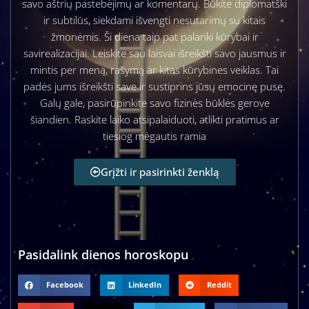
savo aštrių pastebėjimų ar komentarų. Būkite diplomatški
ir subtilūs, siekdami išvengti nesutarimų su kitais
žmonėmis. Ši diena taip pat palanki kūrybai ir
savirealizacijai. Leiskite sau laisvai išreikšti savo jausmus ir
mintis per meną, rašymą ar kitas kūrybines veiklas. Tai
padės jums išreikšti save ir sustiprins jūsų emocinę pusę.
Galų gale, pasirūpinkite savo fizinės būklės gerove
šiandien. Raskite laiko atsipalaiduoti, atlikti pratimus ar
tiesiog mėgautis ramia
Grįžti ir pasirinkti ženklą
Pasidalink dienos horoskopu
Facebook
LinkedIn
Reddit