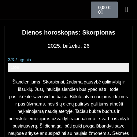
0,00
€
0
Dienos horoskopas: Skorpionas
2025, birželio, 26
3/3 žingsnis
Zodiako ženklo horoskopas
100%
Šiandien jums, Skorpionai, žadama gausybė galimybių ir
iššūkių. Jūsų intuicija šiandien bus ypač aštri, todėl
pasitikėkite savo vidine balsu. Būkite atviri naujoms idėjoms
ir pasiūlymams, nes šių dienų patirtys gali jums atnešti
neįkainojamą naudą ateityje. Tačiau būkite budrūs ir
neleiskite emocijoms užvaldyti racionalumo - svarbu išlaikyti
pusiausvyrą. Ši diena gali būti puiki proga išbandyti save
naujose srityse ar susipažinti su naujais žmonėmis. Sėkmės