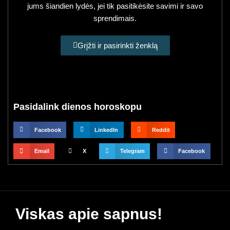
jums šiandien lydės, jei tik pasitikėsite savimi ir savo
sprendimais.
Grįžti ir pasirinkti ženklą
Pasidalink dienos horoskopu
Facebook
LinkedIn
Reddit
Email
X
Telegram
Facebook
Viskas apie sapnus!