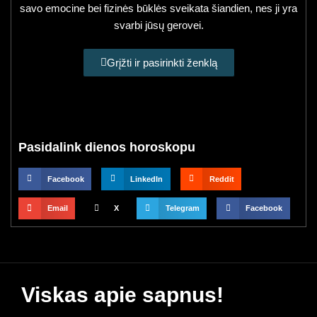
savo emocine bei fizinės būklės sveikata šiandien, nes ji yra
svarbi jūsų gerovei.
Grįžti ir pasirinkti ženklą
Pasidalink dienos horoskopu
Facebook
LinkedIn
Reddit
Email
X
Telegram
Facebook
Viskas apie sapnus!