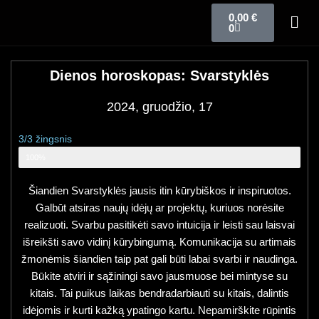
0,00
€
0
Dienos horoskopas: Svarstyklės
2024, gruodžio, 17
3/3 žingsnis
Zodiako ženklo horoskopas
100%
Šiandien Svarstyklės jausis itin kūrybiškos ir inspiruotos.
Galbūt atsiras naujų idėjų ar projektų, kuriuos norėsite
realizuoti. Svarbu pasitikėti savo intuicija ir leisti sau laisvai
išreikšti savo vidinį kūrybingumą. Komunikacija su artimais
žmonėmis šiandien taip pat gali būti labai svarbi ir naudinga.
Būkite atviri ir sąžiningi savo jausmuose bei mintyse su
kitais. Tai puikus laikas bendradarbiauti su kitais, dalintis
idėjomis ir kurti kažką ypatingo kartu. Nepamirškite rūpintis