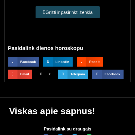
Grįžti ir pasirinkti ženklą
Pasidalink dienos horoskopu
Facebook
LinkedIn
Reddit
Email
X
Telegram
Facebook
Viskas apie sapnus!
Pasidalink su draugais