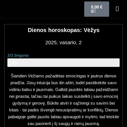
0,00
€
0
Dienos horoskopas: Vėžys
2025, vasario, 2
3/3 žingsnis
Zodiako ženklo horoskopas
100%
Šiandien Vėžiams pažadėtas emocingas ir jautrus dienos
pradžia. Jūsų intuicija bus itin aštri, todėl pasitikėkite savo
vidiniu balsu ir jausmais. Galbūt jausitės labiau pažeidžiami
nei įprastai, tačiau tai puikus laikas susitelkti į savo emocinį
gydymą ir gerovę. Būkite atviri ir sąžiningi su savimi bei
kitais - tai padės išvengti nesusipratimų ar konfliktų. Dienos
pabaigoje galite jaustis labiau apsaugoti ir mylimi, tad leiskite
sau pasinerti į šį saugų ir ramų jausmą.