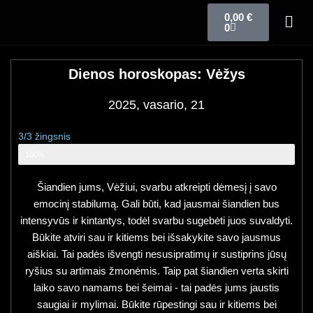
0,00
€
0
Dienos horoskopas: Vėžys
2025, vasario, 21
3/3 žingsnis
Zodiako ženklo horoskopas
100%
Šiandien jums, Vėžiui, svarbu atkreipti dėmesį į savo
emocinį stabilumą. Gali būti, kad jausmai šiandien bus
intensyvūs ir kintantys, todėl svarbu sugebėti juos suvaldyti.
Būkite atviri sau ir kitiems bei išsakykite savo jausmus
aiškiai. Tai padės išvengti nesusipratimų ir sustiprins jūsų
ryšius su artimais žmonėmis. Taip pat šiandien verta skirti
laiko savo namams bei šeimai - tai padės jums jaustis
saugiai ir mylimai. Būkite rūpestingi sau ir kitiems bei