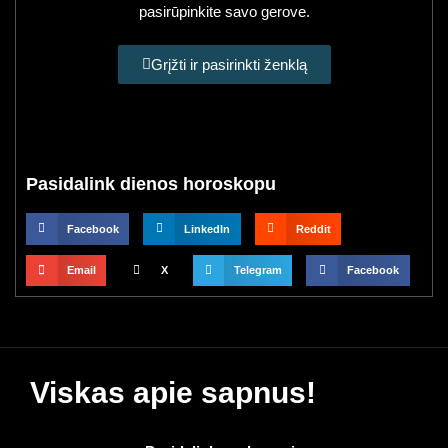
pasirūpinkite savo gerove.
Grįžti ir pasirinkti ženklą
Pasidalink dienos horoskopu
Facebook
LinkedIn
Reddit
Email
X
Telegram
Facebook
Viskas apie sapnus!