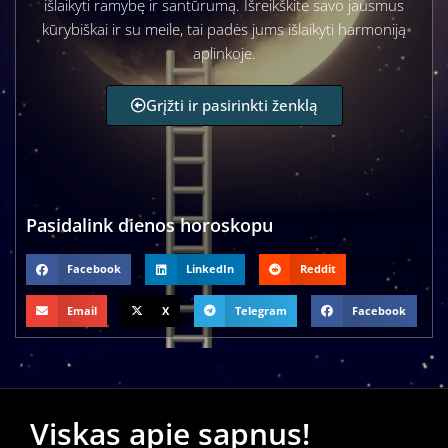
išlaikyti ramybę ir santūrumą. Išreikškite savo jausmus
kūrybiškai ir su meile, tai padės jums išlaikyti harmoniją
aplinkoje.
Grįžti ir pasirinkti ženklą
Pasidalink dienos horoskopu
Facebook
LinkedIn
Reddit
Email
X
Telegram
Facebook
Viskas apie sapnus!