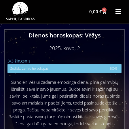
0
0,00
€
Dienos horoskopas: Vėžys
2025, kovo, 2
3/3 žingsnis
Zodiako ženklo horoskopas
100%
Šiandien Vėžiui žadama emocinga diena, pilna galimybių
išreikšti save ir savo jausmus. Būkite atviri ir sąžiningi su
savimi bei kitais. Jums gali pasireikšti didelis noras rūpintis
savo artimaisiais ir padėti jiems, todėl pasinaudokite šia
proga. Tačiau nepamirškite ir savęs bei savo poreikių.
Raskite pusiausvyrą tarp rūpinimosi kitais ir savęs gerovės.
Diena gali būti gana emocinga, todėl svarbu stengtis