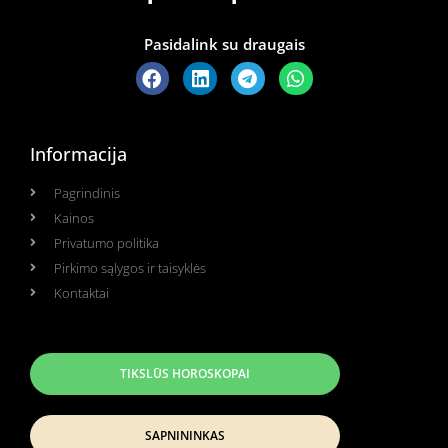
Pasidalink su draugais
Informacija
Pagrindinis
Kainos
Privatumo politika
Pirkimo sąlygos ir taisyklės
Kontaktai
TIKSLŪS HOROSKOPAI
SAPNININKAS