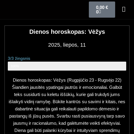
0,00
€
0
Dienos horoskopas: Vėžys
2025, liepos, 11
3/3 žingsnis
Zodiako ženklo horoskopas
100%
Dienos horoskopas: Vėžys (Rugpjūčio 23 - Rugsėjo 22)
Šiandien jausitės ypatingai jautrūs ir emocionaliai. Galbūt
teks susidurti su keletu iššūkių, kurie gali trukdyti jums
išlaikyti vidinį ramybę. Būkite kantrūs su savimi ir kitais, nes
dabartinė situacija gali reikalauti papildomo dėmesio ir
pastangų iš jūsų pusės. Svarbu rasti pusiausvyrą tarp savo
jausmų ir racionalumo, kad galėtumėte veikti efektyviai.
Diena gali būti palanki kūrybai ir intuityviam sprendimų