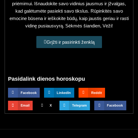
priėmimui. Išnaudokite savo vidinius jausmus ir įžvalgas,
kad galėtumėte pasiekti savo tikslus. Rūpinkitės savo
emocine būsena ir ieškokite būdų, kaip jaustis geriau ir rasti
vidinę pusiausvyrą. Sėkmės šiandien, Vėži!
Grįžti ir pasirinkti ženklą
Pasidalink dienos horoskopu
Facebook
LinkedIn
Reddit
Email
X
Telegram
Facebook