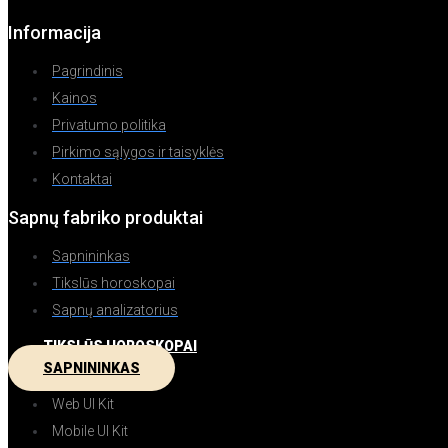
Informacija
Pagrindinis
Kainos
Privatumo politika
Pirkimo sąlygos ir taisyklės
Kontaktai
Sapnų fabriko produktai
Sapnininkas
Tikslūs horoskopai
Sapnų analizatorius
TIKSLŪS HOROSKOPAI
SAPNININKAS
Web UI Kit
Mobile UI Kit