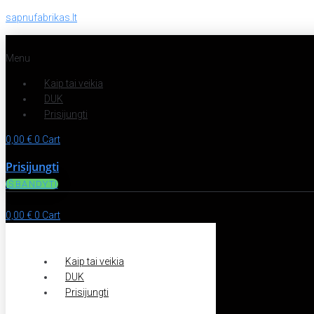
sapnufabrikas.lt
Menu
Kaip tai veikia
DUK
Prisijungti
0,00
€
0
Cart
Prisijungti
IŠBANDYTI
0,00
€
0
Cart
Kaip tai veikia
DUK
Prisijungti