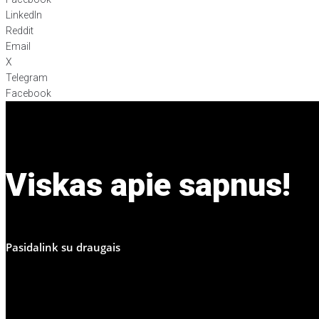
LinkedIn
Reddit
Email
X
Telegram
Facebook
Viskas apie sapnus!
Pasidalink su draugais