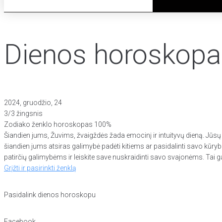
Dienos horoskopa
2024, gruodžio, 24
3/3 žingsnis
Zodiako ženklo horoskopas
100%
Šiandien jums, Žuvims, žvaigždės žada emocinį ir intuityvų dieną. Jūsų i
šiandien jums atsiras galimybė padėti kitiems ar pasidalinti savo kūrybi
patirčių galimybėms ir leiskite save nuskraidinti savo svajonėms. Tai gali
Grįžti ir pasirinkti ženklą
Pasidalink dienos horoskopu
Facebook