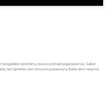
u ir nesigailėkite sprendimų, kuriuos priimate pagal jausmus. Galbūt
rastai, tad rūpinkitės savo emocine pusiausvyra. Būkite atviri naujoms