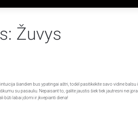
s: Žuvys
ntuicija šiandien bus ypatingai aštri, todėl pasitikėkite savo vidine bals
škumu su pasauliu. Nepaisant to, galite jaustis šiek tiek jautresni nei įp
 būti labai įdomi ir įkvepianti diena!