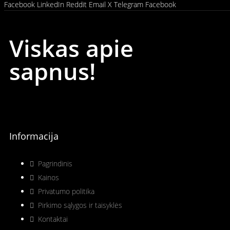
Facebook
LinkedIn
Reddit
Email
X
Telegram
Facebook
Viskas apie
sapnus!
Informacija
Pagrindinis
Kainos
Privatumo politika
Pirkimo sąlygos ir taisyklės
Kontaktai