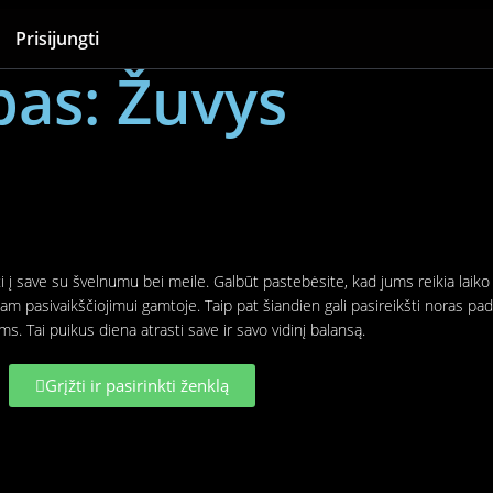
Prisijungti
as: Žuvys
gti į save su švelnumu bei meile. Galbūt pastebėsite, kad jums reikia laiko
iam pasivaikščiojimui gamtoje. Taip pat šiandien gali pasireikšti noras pad
 Tai puikus diena atrasti save ir savo vidinį balansą.
Grįžti ir pasirinkti ženklą