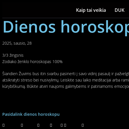
Kaip tai veikia
DUK
Dienos horoskop
2025, sausio, 28
3/3 žingsnis
Zodiako ženklo horoskopas
100%
Šiandien Žuvims bus itin svarbu pasinerti į savo vidinį pasaulį ir pažvel
atsikratyti streso bei nusivylimų. Leiskite sau laiko meditacijai arba ram
kūrybiškumą. Būkite atviri naujoms galimybėms ir patiriamoms emocijoms.
Pasidalink dienos horoskopu