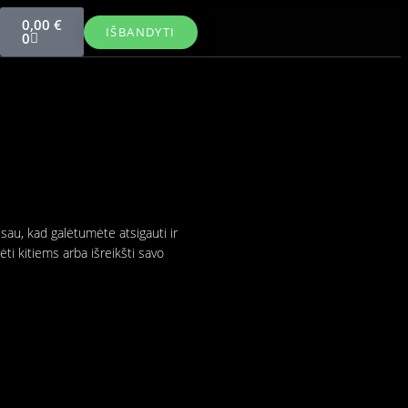
0,00
€
IŠBANDYTI
0
 sau, kad galėtumėte atsigauti ir
ėti kitiems arba išreikšti savo