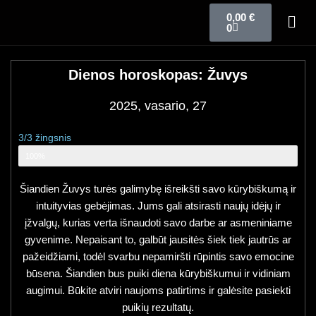
0,00
€
0
Dienos horoskopas: Žuvys
2025, vasario, 27
3/3 žingsnis
Zodiako ženklo horoskopas
100%
Šiandien Žuvys turės galimybę išreikšti savo kūrybiškumą ir
intuityvias gebėjimas. Jums gali atsirasti naujų idėjų ir
įžvalgų, kurias verta išnaudoti savo darbe ar asmeniniame
gyvenime. Nepaisant to, galbūt jausitės šiek tiek jautrūs ar
pažeidžiami, todėl svarbu nepamiršti rūpintis savo emocine
būsena. Šiandien bus puiki diena kūrybiškumui ir vidiniam
augimui. Būkite atviri naujoms patirtims ir galėsite pasiekti
puikių rezultatų.