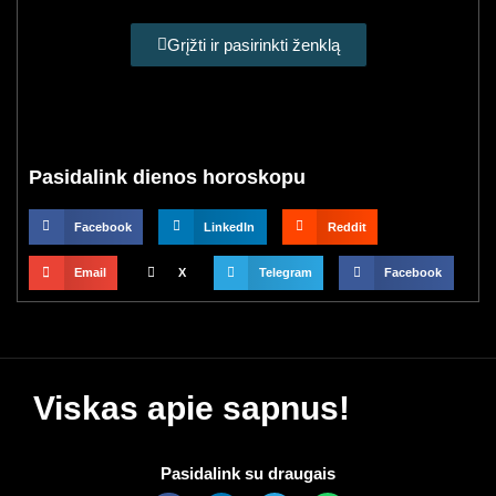
Grįžti ir pasirinkti ženklą
Pasidalink dienos horoskopu
Facebook
LinkedIn
Reddit
Email
X
Telegram
Facebook
Viskas apie sapnus!
Pasidalink su draugais