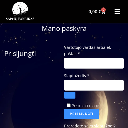
0
0,00
€
Mano paskyra
Vartotojo vardas arba el.
Prisijungti
paštas
*
Slaptažodis
*
Prisiminti mane
PRISIJUNGTI
Praradote savo slaptažodį?