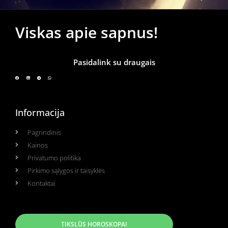
Viskas apie sapnus!
Pasidalink su draugais
Informacija
Pagrindinis
Kainos
Privatumo politika
Pirkimo sąlygos ir taisyklės
Kontaktai
TIKSLŪS HOROSKOPAI