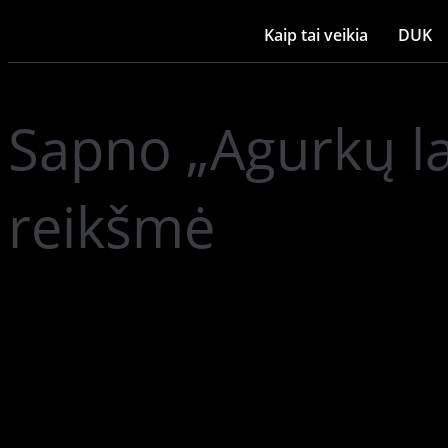
Kaip tai veikia
DUK
Sapno „Agurkų la
reikšmė