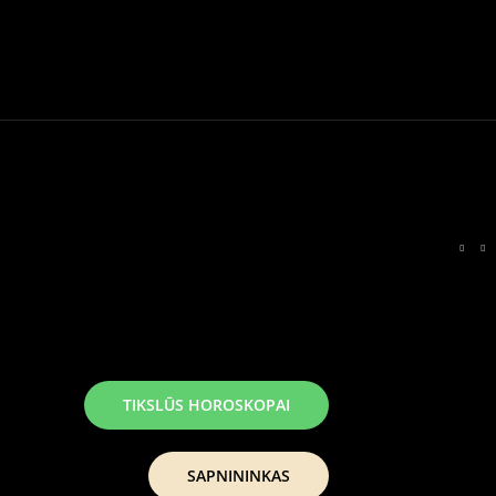
TIKSLŪS HOROSKOPAI
SAPNININKAS