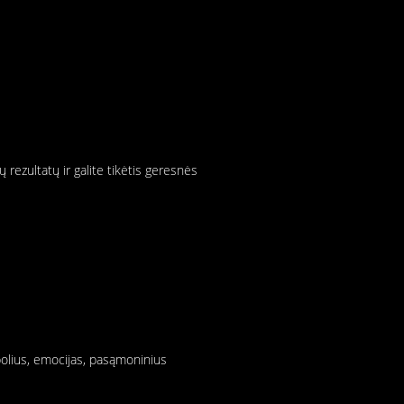
 rezultatų ir galite tikėtis geresnės
bolius, emocijas, pasąmoninius