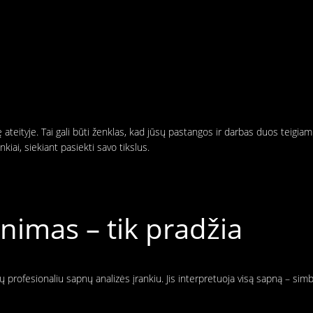
teityje. Tai gali būti ženklas, kad jūsų pastangos ir darbas duos teigiamų
unkiai, siekiant pasiekti savo tikslus.
imas – tik pradžia
 profesionaliu sapnų analizės įrankiu. Jis interpretuoja visą sapną – sim