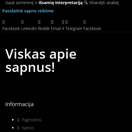
Gauk asmeninę ir
išsamią interpretaciją
🔍 Išbandyti analizę
Pasidalink sapno reikšme
Facebook
LinkedIn
Reddit
Email
X
Telegram
Facebook
Viskas apie
sapnus!
Informacija
Pagrindinis
Kainos