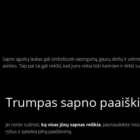
Sapne agurkų laukas gali simbolizuoti vaisingumą, gausų derlių ir sėkmę a
ateities. Taip pat tai gali reikšti, kad jums reikia būti kantriam ir dirbti s
Trumpas sapno paaiškin
Jei norite sužinoti,
ką visas jūsų sapnas reiškia
, pasinaudokite mūsų
ryšius ir pateikia pilną paaiškinimą.