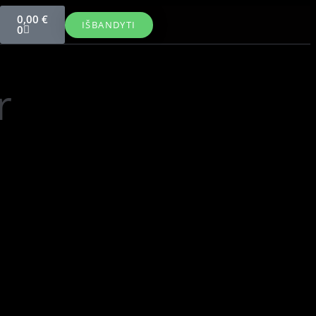
0,00
€
IŠBANDYTI
0
r