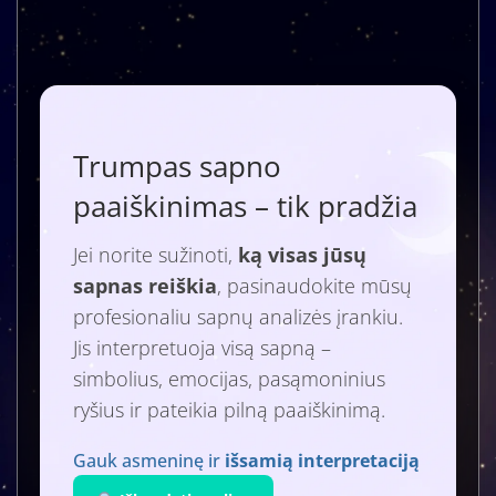
Trumpas sapno
paaiškinimas – tik pradžia
Jei norite sužinoti,
ką visas jūsų
sapnas reiškia
, pasinaudokite mūsų
profesionaliu sapnų analizės įrankiu.
Jis interpretuoja visą sapną –
simbolius, emocijas, pasąmoninius
ryšius ir pateikia pilną paaiškinimą.
Gauk asmeninę ir
išsamią interpretaciją