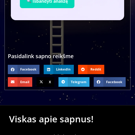
Išbandyti analizę
Pasidalink sapno reikšme
Facebook
LinkedIn
Reddit
Email
X
Telegram
Facebook
Viskas apie sapnus!