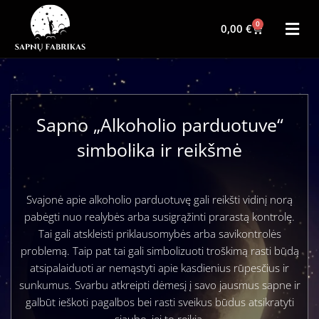
0
0,00
€
Sapno „Alkoholio parduotuve“
simbolika ir reikšmė
Svajonė apie alkoholio parduotuvę gali reikšti vidinį norą
pabėgti nuo realybės arba susigrąžinti prarastą kontrolę.
Tai gali atskleisti priklausomybės arba savikontrolės
problemą. Taip pat tai gali simbolizuoti troškimą rasti būdą
atsipalaiduoti ar nemąstyti apie kasdienius rūpesčius ir
sunkumus. Svarbu atkreipti dėmesį į savo jausmus sapne ir
galbūt ieškoti pagalbos bei rasti sveikus būdus atsikratyti
siaubo, jei to reikia.