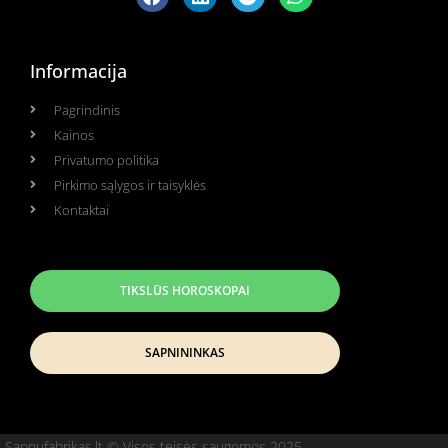
Informacija
Pagrindinis
Kainos
Privatumo politika
Pirkimo sąlygos ir taisyklės
Kontaktai
TIKSLŪS HOROSKOPAI
SAPNININKAS
Sapnufabrikas.lt © Visos teisės saugomos 2025.