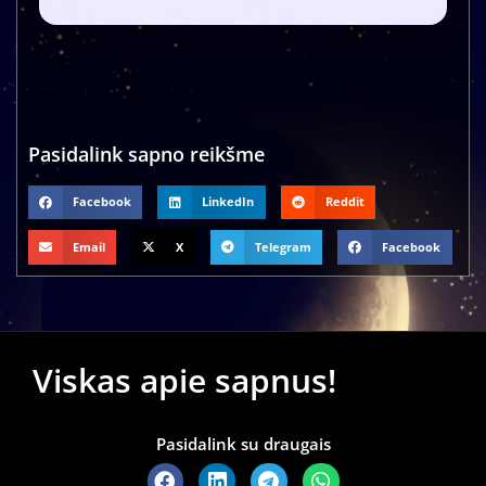
Pasidalink sapno reikšme
Facebook
LinkedIn
Reddit
Email
X
Telegram
Facebook
Viskas apie sapnus!
Pasidalink su draugais