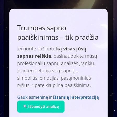
Trumpas sapno
paaiškinimas – tik pradžia
Jei norite sužinoti,
ką visas jūsų
sapnas reiškia
, pasinaudokite mūsų
profesionaliu sapnų analizės įrankiu.
Jis interpretuoja visą sapną –
simbolius, emocijas, pasąmoninius
ryšius ir pateikia pilną paaiškinimą.
Gauk asmeninę ir
išsamią interpretaciją
Išbandyti analizę