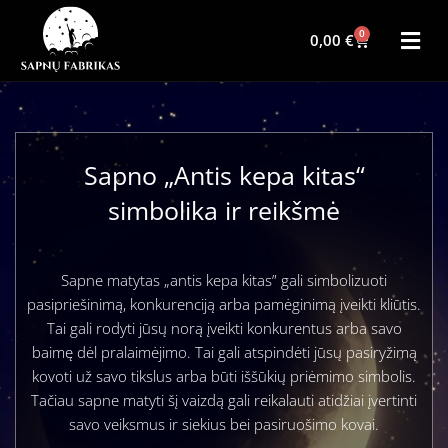
0
0,00
€
Sapno „Antis kepa kitas“
simbolika ir reikšmė
Sapne matytas „antis kepa kitas” gali simbolizuoti
pasipriešinimą, konkurenciją arba pamėginimą įveikti kliūtis.
Tai gali rodyti jūsų norą įveikti konkurentus arba savo
baimę dėl pralaimėjimo. Tai gali atspindėti jūsų pasiryžimą
kovoti už savo tikslus arba būti iššūkių priėmimo simbolis.
Tačiau sapne matyti šį vaizdą gali reikalauti atidžiai įvertinti
savo veiksmus ir siekius bei pasiruošimo kovai.