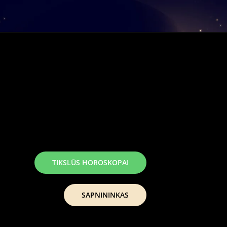
TIKSLŪS HOROSKOPAI
SAPNININKAS