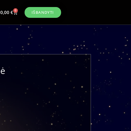
0
0,00
€
IŠBANDYTI
mė