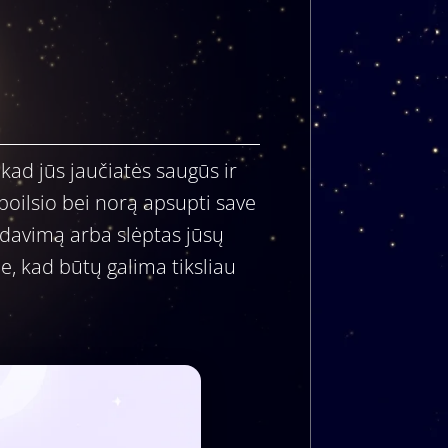
kad jūs jaučiatės saugūs ir
poilsio bei norą apsupti save
idavimą arba slėptas jūsų
ne, kad būtų galima tiksliau