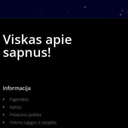
Viskas apie
sapnus!
Informacija
Pagrindinis
Kainos
Privatumo politika
Pirkimo sąlygos ir taisyklės