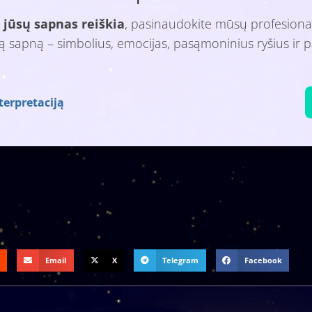
 jūsų sapnas reiškia
, pasinaudokite mūsų profesiona
isą sapną – simbolius, emocijas, pasąmoninius ryšius ir p
terpretaciją
Email
X
Telegram
Facebook