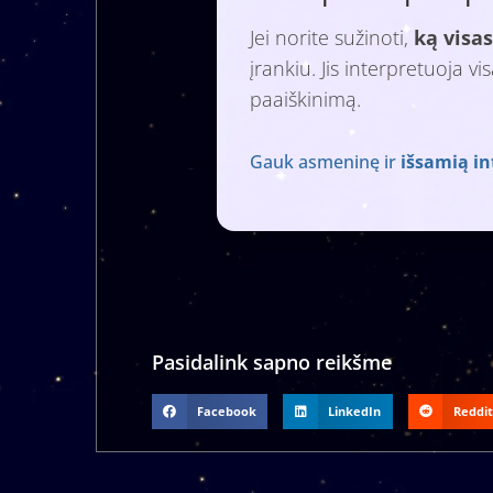
Jei norite sužinoti,
ką visas
įrankiu. Jis interpretuoja v
paaiškinimą.
Gauk asmeninę ir
išsamią in
Pasidalink sapno reikšme
Facebook
LinkedIn
Reddit