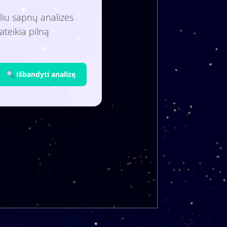
liu sapnų analizės
ateikia pilną
Išbandyti analizę