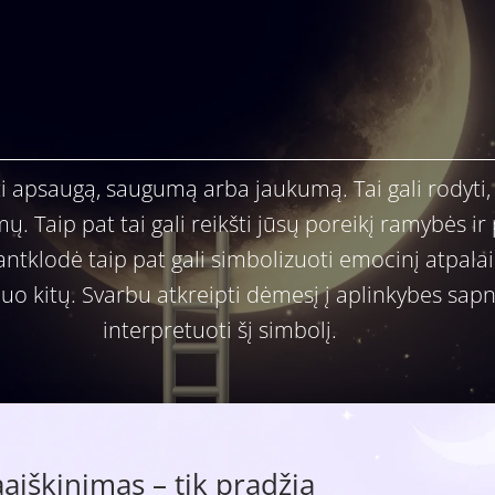
i apsaugą, saugumą arba jaukumą. Tai gali rodyti, 
Taip pat tai gali reikšti jūsų poreikį ramybės ir 
ntklodė taip pat gali simbolizuoti emocinį atpala
 nuo kitų. Svarbu atkreipti dėmesį į aplinkybes sap
interpretuoti šį simbolį.
iškinimas – tik pradžia