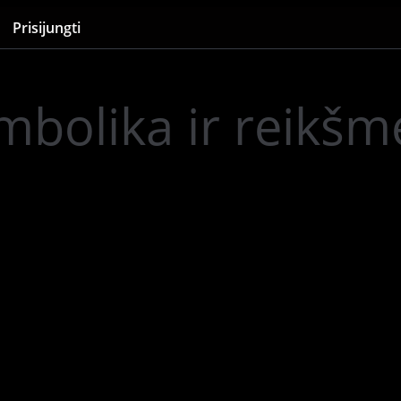
Prisijungti
mbolika ir reikšm