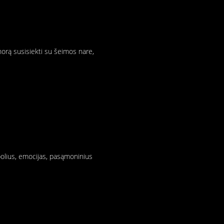
 norą susisiekti su šeimos nare,
bolius, emocijas, pasąmoninius