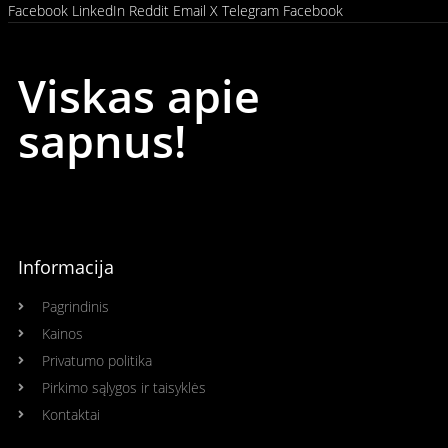
Facebook
LinkedIn
Reddit
Email
X
Telegram
Facebook
Viskas apie
sapnus!
Informacija
Pagrindinis
Kainos
Privatumo politika
Pirkimo sąlygos ir taisyklės
Kontaktai