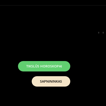
TIKSLŪS HOROSKOPAI
SAPNININKAS