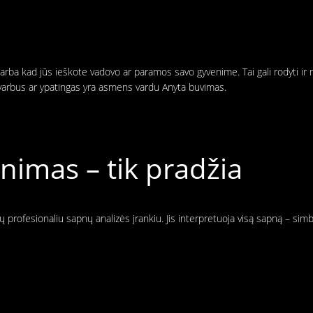
i arba kad jūs ieškote vadovo ar paramos savo gyvenime. Tai gali rodyti ir
 svarbus ar ypatingas yra asmens vardu Anyta buvimas.
imas – tik pradžia
 profesionaliu sapnų analizės įrankiu. Jis interpretuoja visą sapną – sim