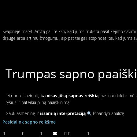
Svajonėje matyti Anytą gali reikšti, kad jums trūksta pasitikėjimo savim
drauge arba artimu žmogumi. Taip pat tai gali atspindėti tai, kad jums
Trumpas sapno paaiškin
Jei norite sužinoti,
ką visas jūsų sapnas reiškia
, pasinaudokite mūsų
ryšius ir pateikia pilną paaiškinimą.
Gauk asmeninę ir
išsamią interpretaciją
Išbandyti analizę
Pasidalink sapno reikšme