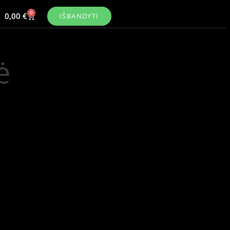
0
0,00
€
IŠBANDYTI
ė