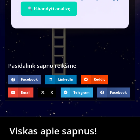
Išbandyti analizę
Pasidalink sapno reikšme
Facebook
LinkedIn
Reddit
Email
X
Telegram
Facebook
Viskas apie sapnus!