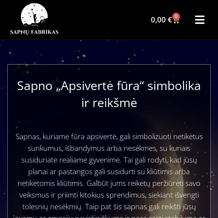
0
0,00
€
Sapno „Apsivertė fūra“ simbolika
ir reikšmė
Sapnas, kuriame fūra apsivertė, gali simbolizuoti netikėtus
sunkumus, išbandymus arba nesėkmes, su kuriais
susiduriate realiame gyvenime. Tai gali rodyti, kad jūsų
planai ar pastangos gali susidurti su kliūtimis arba
netikėtomis kliūtimis. Galbūt jums reikėtų peržiūrėti savo
veiksmus ir priimti kitokius sprendimus, siekiant išvengti
tolesnių nesėkmių. Taip pat šis sapnas gali reikšti jūsų
jausmų ar emocijų paviršiniškumą ir norą rasti stabilumą ar