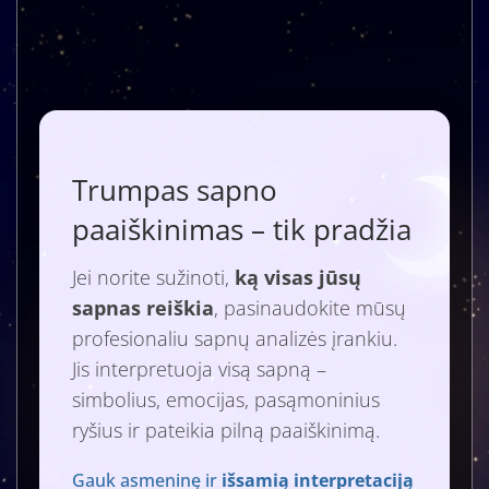
Trumpas sapno
paaiškinimas – tik pradžia
Jei norite sužinoti,
ką visas jūsų
sapnas reiškia
, pasinaudokite mūsų
profesionaliu sapnų analizės įrankiu.
Jis interpretuoja visą sapną –
simbolius, emocijas, pasąmoninius
ryšius ir pateikia pilną paaiškinimą.
Gauk asmeninę ir
išsamią interpretaciją