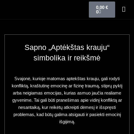
0,00
€
0
Sapno „Aptėkštas krauju“
simbolika ir reikšmė
Svajonė, kurioje matomas aptekštas krauju, gali rodyti
konfliktą, kraštutinę emocinę ar fizinę traumą, stiprų pyktį
arba neigiamas emocijas, kurias asmuo jaučia realiame
gyvenime. Tai gali būti pranešimas apie vidinį konfliktą ar
nesantaiką, kur reikėtų atkreipti dėmesį ir išspręsti
problemas, kad būtų galima atsigauti ir pasiekti emocinį
išgijimą.