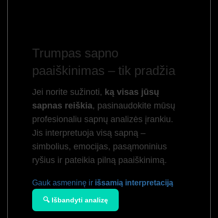
Trumpas sapno
paaiškinimas – tik pradžia
Jei norite sužinoti,
ką visas jūsų
sapnas reiškia
, pasinaudokite mūsų
profesionaliu sapnų analizės įrankiu.
Jis interpretuoja visą sapną –
simbolius, emocijas, pasąmoninius
ryšius ir pateikia pilną paaiškinimą.
Gauk asmeninę ir
išsamią interpretaciją
🔍 Išbandyti analizę