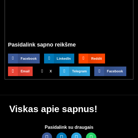
Pasidalink sapno reikšme
Facebook
LinkedIn
Reddit
Email
X
Telegram
Facebook
Viskas apie sapnus!
Pasidalink su draugais