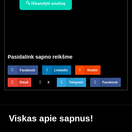
🔍 Išbandyti analizę
Pasidalink sapno reikšme
Facebook
LinkedIn
Reddit
Email
X
Telegram
Facebook
Viskas apie sapnus!