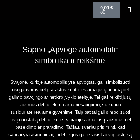
0,00
€
0
Sapno „Apvoge automobili“
simbolika ir reikšmė
Svajonė, kurioje automobilis yra apvogtas, gali simbolizuoti
jūsų jausmus dėl prarastos kontrolės arba jūsų nerimą dėl
galimo pavojingo ar netikro įvykio ateityje. Tai gali reikšti jūsų
jausmus dėl netekimo arba nesaugumo, su kuriuo
susiduriate realiame gyvenime. Taip pat tai gali simbolizuoti
jūsų nuostabą dėl netikėtos situacijos arba jūsų jausmus dėl
pažeidimo ar praradimo. Tačiau, svarbu prisiminti, kad
sapnai yra asmeniniai, todėl tik jūs galite visiškai suprasti, ką