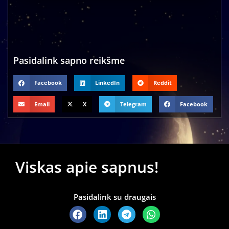
Pasidalink sapno reikšme
Facebook
LinkedIn
Reddit
Email
X
Telegram
Facebook
Viskas apie sapnus!
Pasidalink su draugais