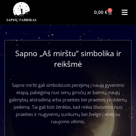
0
0,00
€
Sapno „Aš mirštu“ simbolika ir
reikšmė
Sapne miršti gali simbolizuoti perėjimą į naują gyvenimo
etapą, pabėgimą nuo senų įpročių ar baimių, naujų
galimybių atsiradimą arba praeities bei praeities problemų
įveikimą. Tai gali būti ženklas, kad reikia išlaisvintis nuo
praeities ir nugyventų sunkumų bei žvelgti į ateitį su
naujomis viltimis.