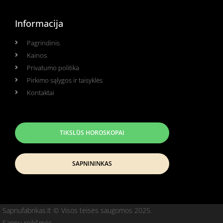
Informacija
Pagrindinis
Kainos
Privatumo politika
Pirkimo sąlygos ir taisyklės
Kontaktai
TIKSLŪS HOROSKOPAI
SAPNININKAS
Sapnufabrikas.lt © Visos teisės saugomos 2025.
Sapnų reikšmės