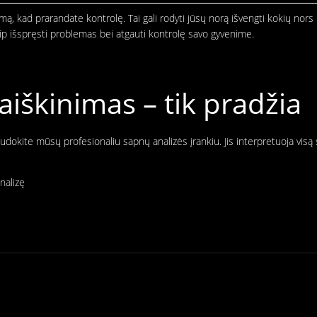
ausmą, kad prarandate kontrolę. Tai gali rodyti jūsų norą išvengti kokių 
aip išspręsti problemas bei atgauti kontrolę savo gyvenime.
škinimas – tik pradžia
audokite mūsų profesionaliu sapnų analizės įrankiu. Jis interpretuoja vis
nalizę