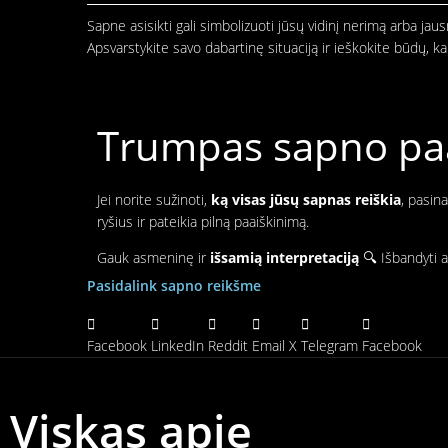
Sapne asisikti gali simbolizuoti jūsų vidinį nerimą arba j
Apsvarstykite savo dabartinę situaciją ir ieškokite būdų, k
Trumpas sapno paai
Jei norite sužinoti,
ką visas jūsų sapnas reiškia
, pasin
ryšius ir pateikia pilną paaiškinimą.
Gauk asmeninę ir
išsamią interpretaciją
🔍 Išbandyti a
Pasidalink sapno reikšme
Facebook
LinkedIn
Reddit
Email
X
Telegram
Facebook
Viskas apie