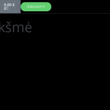
0,00
€
IŠBANDYTI
0
eikšmė