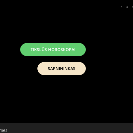
TIKSLŪS HOROSKOPAI
SAPNININKAS
šmės