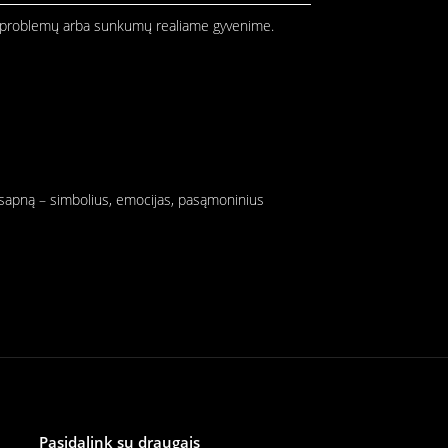
nors problemų arba sunkumų realiame gyvenime.
ą sapną – simbolius, emocijas, pasąmoninius
Pasidalink su draugais