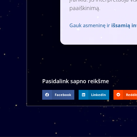
paaiškinimą.
Gauk asmeninę ir
išsamią in
Pasidalink sapno reikšme
Facebook
LinkedIn
Reddit