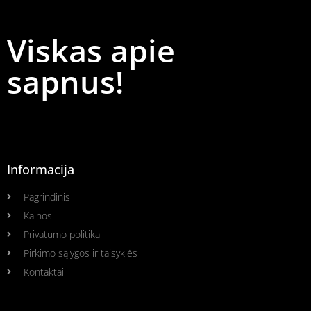
Viskas apie
sapnus!
Informacija
Pagrindinis
Kainos
Privatumo politika
Pirkimo sąlygos ir taisyklės
Kontaktai