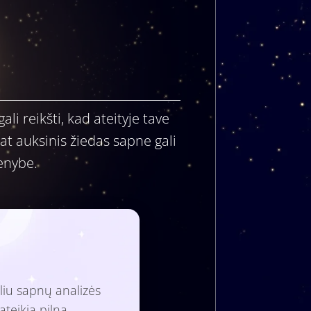
i reikšti, kad ateityje tave
at auksinis žiedas sapne gali
enybe.
liu sapnų analizės
ateikia pilną