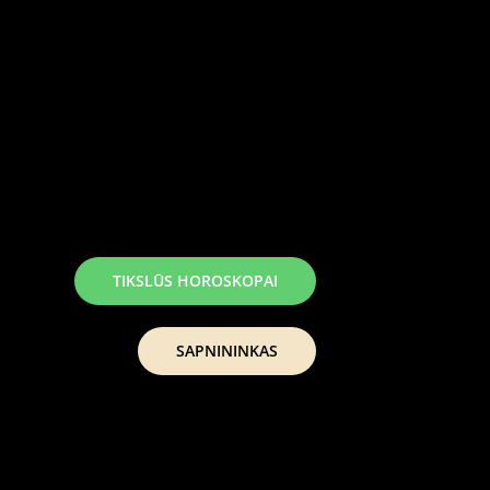
TIKSLŪS HOROSKOPAI
SAPNININKAS