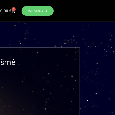
0
0,00
€
IŠBANDYTI
ikšmė