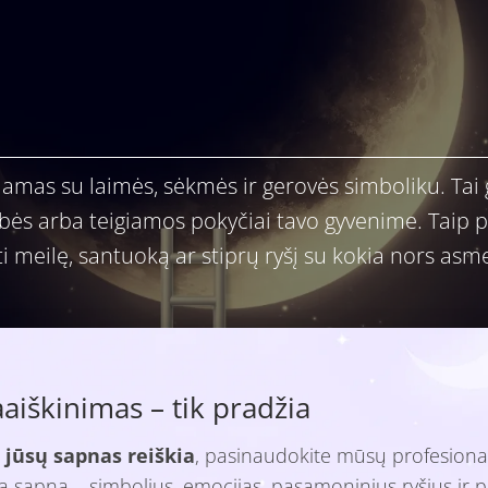
amas su laimės, sėkmės ir gerovės simboliku. Tai gal
bės arba teigiamos pokyčiai tavo gyvenime. Taip p
i meilę, santuoką ar stiprų ryšį su kokia nors asm
iškinimas – tik pradžia
 jūsų sapnas reiškia
, pasinaudokite mūsų profesiona
isą sapną – simbolius, emocijas, pasąmoninius ryšius ir p