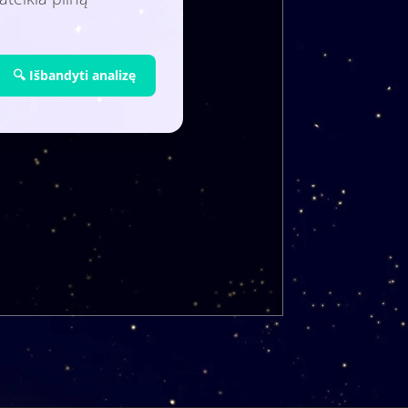
🔍 Išbandyti analizę