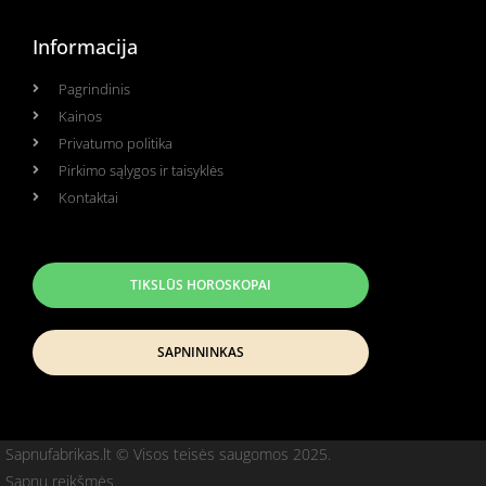
Informacija
Pagrindinis
Kainos
Privatumo politika
Pirkimo sąlygos ir taisyklės
Kontaktai
TIKSLŪS HOROSKOPAI
SAPNININKAS
Sapnufabrikas.lt © Visos teisės saugomos 2025.
Sapnų reikšmės