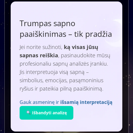
Trumpas sapno
paaiškinimas – tik pradžia
Jei norite sužinoti,
ką visas jūsų
sapnas reiškia
, pasinaudokite mūsų
profesionaliu sapnų analizės įrankiu.
Jis interpretuoja visą sapną –
simbolius, emocijas, pasąmoninius
ryšius ir pateikia pilną paaiškinimą.
Gauk asmeninę ir
išsamią interpretaciją
Išbandyti analizę