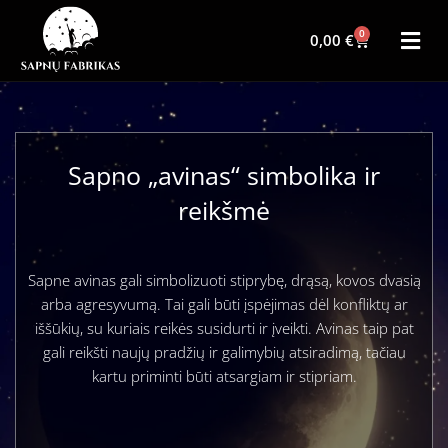
0
0,00
€
Sapno „avinas“ simbolika ir
reikšmė
Sapne avinas gali simbolizuoti stiprybę, drąsą, kovos dvasią
arba agresyvumą. Tai gali būti įspėjimas dėl konfliktų ar
iššūkių, su kuriais reikės susidurti ir įveikti. Avinas taip pat
gali reikšti naujų pradžių ir galimybių atsiradimą, tačiau
kartu priminti būti atsargiam ir stipriam.