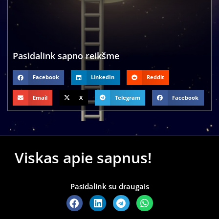
Pasidalink sapno reikšme
Facebook
LinkedIn
Reddit
Email
X
Telegram
Facebook
Viskas apie sapnus!
Pasidalink su draugais