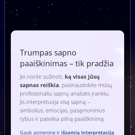
Trumpas sapno
paaiškinimas – tik pradžia
Jei norite sužinoti,
ką visas jūsų
sapnas reiškia
, pasinaudokite mūsų
profesionaliu sapnų analizės įrankiu.
Jis interpretuoja visą sapną –
simbolius, emocijas, pasąmoninius
ryšius ir pateikia pilną paaiškinimą.
Gauk asmeninę ir
išsamią interpretaciją