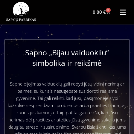
0
0,00
€
Sapno „Bijau vaiduokliu“
simbolika ir reikšmė
Sapne bijojimas vaiduoklių gali rodyti jūsų vidinį nerimą ar
baimes, su kuriais nesugebate susidoroti realiame
gyvenime. Tai gali reikšti, kad jūsų pasąmonėje slypi
kažkokie nesprendžiami problemos arba praeities traumos,
kurios jus kamuoja. Taip pat tai gali reikšti, kad jūsų
nerimas dėl praeities ar ateities jūsų gyvenime sukelia jums
daugiau streso ir susirūpinimo. Svarbu išsiaiškinti, kas jums
kelia baimes ir kaip galite šias problemas išspręsti, kad