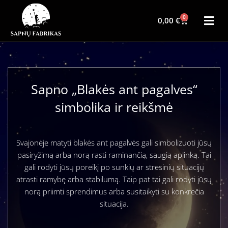
0
0,00
€
Sapno „Blakės ant pagalves“
simbolika ir reikšmė
Svajonėje matyti blakės ant pagalvės gali simbolizuoti jūsų
pasiryžimą arba norą rasti raminančią, saugią aplinką. Tai
gali rodyti jūsų poreikį po sunkių ar stresinių situacijų
atrasti ramybę arba stabilumą. Taip pat tai gali rodyti jūsų
norą priimti sprendimus arba susitaikyti su konkrečia
situacija.