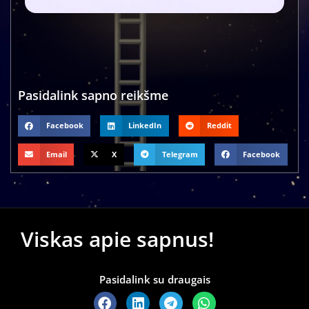
Pasidalink sapno reikšme
Facebook
LinkedIn
Reddit
Email
X
Telegram
Facebook
Viskas apie sapnus!
Pasidalink su draugais