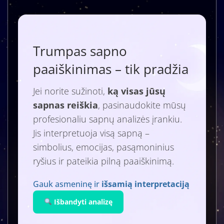
Trumpas sapno
paaiškinimas – tik pradžia
Jei norite sužinoti,
ką visas jūsų
sapnas reiškia
, pasinaudokite mūsų
profesionaliu sapnų analizės įrankiu.
Jis interpretuoja visą sapną –
simbolius, emocijas, pasąmoninius
ryšius ir pateikia pilną paaiškinimą.
Gauk asmeninę ir
išsamią interpretaciją
Išbandyti analizę