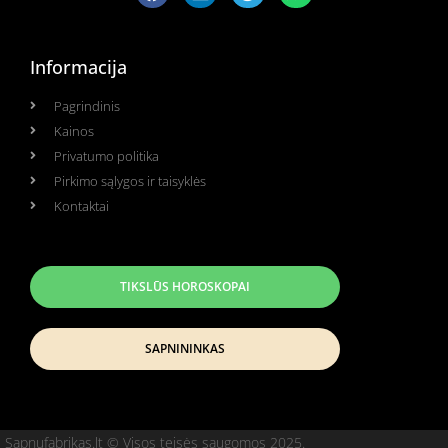
Informacija
Pagrindinis
Kainos
Privatumo politika
Pirkimo sąlygos ir taisyklės
Kontaktai
TIKSLŪS HOROSKOPAI
SAPNININKAS
Sapnufabrikas.lt © Visos teisės saugomos 2025.