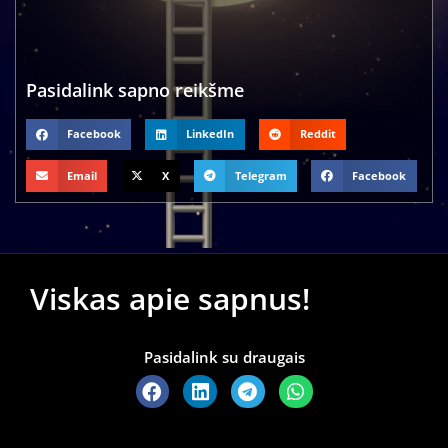
Pasidalink sapno reikšme
Facebook
LinkedIn
Reddit
Email
X
Telegram
Facebook
Viskas apie sapnus!
Pasidalink su draugais