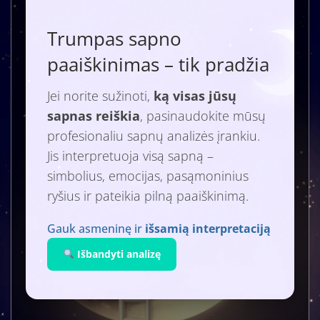
Trumpas sapno
paaiškinimas – tik pradžia
Jei norite sužinoti,
ką visas jūsų
sapnas reiškia
, pasinaudokite mūsų
profesionaliu sapnų analizės įrankiu.
Jis interpretuoja visą sapną –
simbolius, emocijas, pasąmoninius
ryšius ir pateikia pilną paaiškinimą.
Gauk asmeninę ir
išsamią interpretaciją
Išbandyti analizę