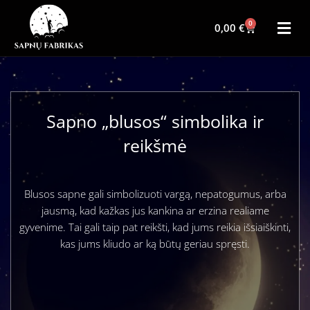
0
0,00
€
Sapno „blusos“ simbolika ir
reikšmė
Blusos sapne gali simbolizuoti vargą, nepatogumus, arba
jausmą, kad kažkas jus kankina ar erzina realiame
gyvenime. Tai gali taip pat reikšti, kad jums reikia išsiaiškinti,
kas jums kliudo ar ką būtų geriau spręsti.