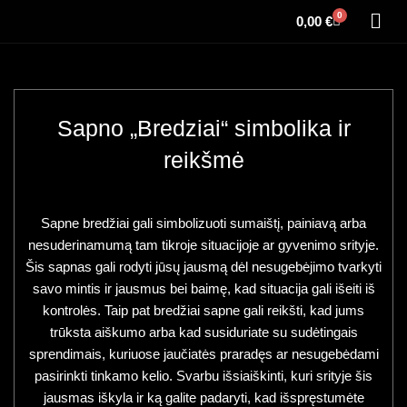
0
0,00
€
Sapno „Bredziai“ simbolika ir
reikšmė
Sapne bredžiai gali simbolizuoti sumaištį, painiavą arba
nesuderinamumą tam tikroje situacijoje ar gyvenimo srityje.
Šis sapnas gali rodyti jūsų jausmą dėl nesugebėjimo tvarkyti
savo mintis ir jausmus bei baimę, kad situacija gali išeiti iš
kontrolės. Taip pat bredžiai sapne gali reikšti, kad jums
trūksta aiškumo arba kad susiduriate su sudėtingais
sprendimais, kuriuose jaučiatės praradęs ar nesugebėdami
pasirinkti tinkamo kelio. Svarbu išsiaiškinti, kuri srityje šis
jausmas iškyla ir ką galite padaryti, kad išspręstumėte