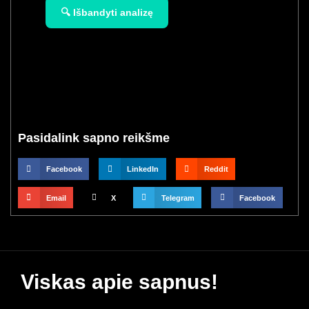
🔍 Išbandyti analizę
Pasidalink sapno reikšme
Facebook
LinkedIn
Reddit
Email
X
Telegram
Facebook
Viskas apie sapnus!