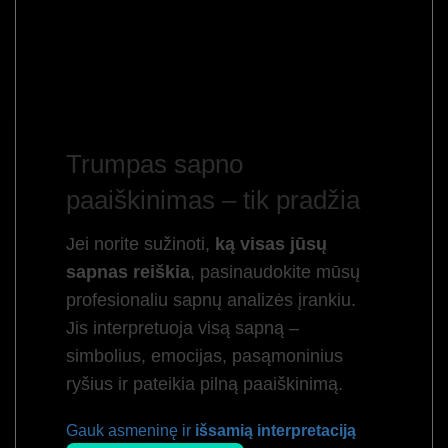
Trumpas sapno
paaiškinimas – tik pradžia
Jei norite sužinoti,
ką visas jūsų
sapnas reiškia
, pasinaudokite mūsų
profesionaliu sapnų analizės įrankiu.
Jis interpretuoja visą sapną –
simbolius, emocijas, pasąmoninius
ryšius ir pateikia pilną paaiškinimą.
Gauk asmeninę ir
išsamią interpretaciją