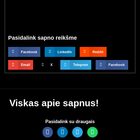
Pasidalink sapno reikšme
Facebook
LinkedIn
Reddit
Email
X
Telegram
Facebook
Viskas apie sapnus!
Pasidalink su draugais