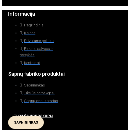
Informacija
Pagrindinis
Kainos
Privatumo politika
Pirkimo sąlygos ir
taisyklės
Kontaktai
Sapnų fabriko produktai
Sapnininkas
Tikslūs horoskopai
Sapnų analizatorius
TIKSLŪS HOROSKOPAI
SAPNININKAS