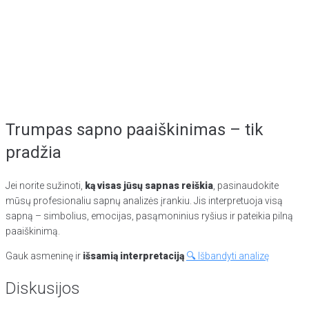
Trumpas sapno paaiškinimas – tik
pradžia
Jei norite sužinoti,
ką visas jūsų sapnas reiškia
, pasinaudokite
mūsų profesionaliu sapnų analizės įrankiu. Jis interpretuoja visą
sapną – simbolius, emocijas, pasąmoninius ryšius ir pateikia pilną
paaiškinimą.
Gauk asmeninę ir
išsamią interpretaciją
🔍 Išbandyti analizę
Diskusijos