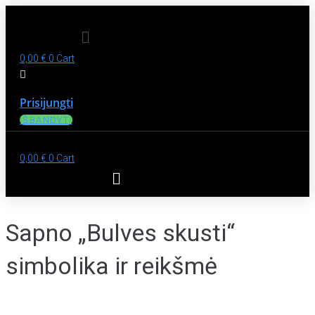
Menu
0,00
€
0
Cart
Prisijungti
IŠBANDYTI
0,00
€
0
Cart
Sapno „Bulves skusti“
simbolika ir reikšmė