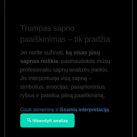
Trumpas sapno
paaiškinimas – tik pradžia
Jei norite sužinoti,
ką visas jūsų
sapnas reiškia
, pasinaudokite mūsų
profesionaliu sapnų analizės įrankiu.
Jis interpretuoja visą sapną –
simbolius, emocijas, pasąmoninius
ryšius ir pateikia pilną paaiškinimą.
Gauk asmeninę ir
išsamią interpretaciją
🔍 Išbandyti analizę