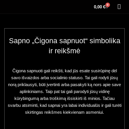
0
0,00
€
Sapno „Čigona sapnuot“ simbolika
ir reikšmė
Čigona sapnuoti gali reikšti, kad jūs esate susirūpinę dėl
savo išvaizdos arba socialinio statuso. Tai gali rodyti jūsų
norą priklausyti, būti įvertinti arba pasakyti ką nors apie save
aplinkiniams. Taip pat tai gali parodyti jūsų vidinę
kūrybingumą arba troškimą išsiskirti iš minios. Tačiau
svarbu atsiminti, kad sapnai yra labai individualūs ir gali turėti
skirtingas reikšmes kiekvienam asmeniui.