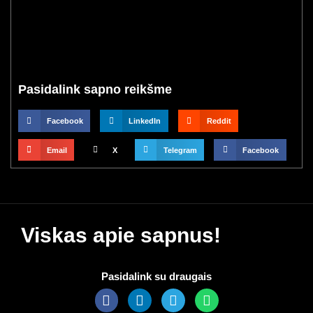
Pasidalink sapno reikšme
Facebook
LinkedIn
Reddit
Email
X
Telegram
Facebook
Viskas apie sapnus!
Pasidalink su draugais