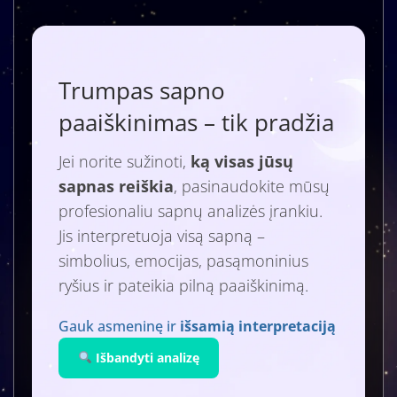
Trumpas sapno
paaiškinimas – tik pradžia
Jei norite sužinoti,
ką visas jūsų
sapnas reiškia
, pasinaudokite mūsų
profesionaliu sapnų analizės įrankiu.
Jis interpretuoja visą sapną –
simbolius, emocijas, pasąmoninius
ryšius ir pateikia pilną paaiškinimą.
Gauk asmeninę ir
išsamią interpretaciją
Išbandyti analizę