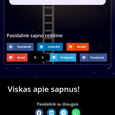
Pasidalink sapno reikšme
Facebook
LinkedIn
Reddit
Email
X
Telegram
Facebook
Viskas apie sapnus!
Pasidalink su draugais