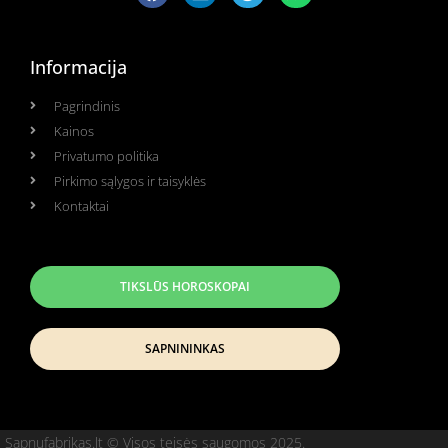
Informacija
Pagrindinis
Kainos
Privatumo politika
Pirkimo sąlygos ir taisyklės
Kontaktai
TIKSLŪS HOROSKOPAI
SAPNININKAS
Sapnufabrikas.lt © Visos teisės saugomos 2025.