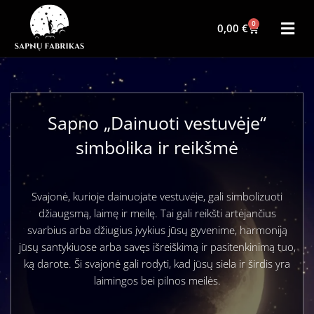
0
0,00
€
Sapno „Dainuoti vestuvėje“
simbolika ir reikšmė
Svajonė, kurioje dainuojate vestuvėje, gali simbolizuoti
džiaugsmą, laimę ir meilę. Tai gali reikšti artėjančius
svarbius arba džiugius įvykius jūsų gyvenime, harmoniją
jūsų santykiuose arba savęs išreiškimą ir pasitenkinimą tuo,
ką darote. Ši svajonė gali rodyti, kad jūsų siela ir širdis yra
laimingos bei pilnos meilės.