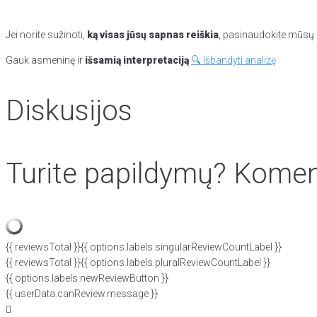
Jei norite sužinoti,
ką visas jūsų sapnas reiškia
, pasinaudokite mūsų p
Gauk asmeninę ir
išsamią interpretaciją
🔍 Išbandyti analizę
Diskusijos
Turite papildymų? Koment
{{ reviewsTotal }}
{{ options.labels.singularReviewCountLabel }}
{{ reviewsTotal }}
{{ options.labels.pluralReviewCountLabel }}
{{ options.labels.newReviewButton }}
{{ userData.canReview.message }}