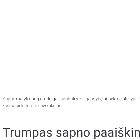
Sapne matyti daug grudų gali simbolizuoti gausybę ar sėkmę ateityje. Tai g
kad pasiektumėte savo tikslus.
Trumpas sapno paaiškini