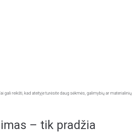
ali reikšti, kad ateityje turėsite daug sėkmės, galimybių ar materialinių t
mas – tik pradžia