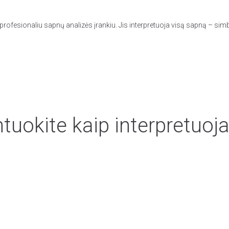
rofesionaliu sapnų analizės įrankiu. Jis interpretuoja visą sapną – simb
uokite kaip interpretuoja