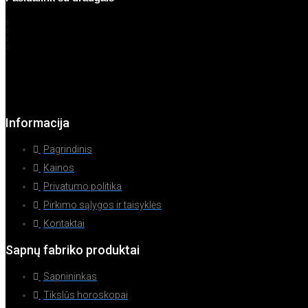
Informacija
Pagrindinis
Kainos
Privatumo politika
Pirkimo sąlygos ir taisyklės
Kontaktai
Sapnų fabriko produktai
Sapnininkas
Tikslūs horoskopai