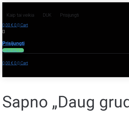
Kaip tai veikia
DUK
Prisijungti
0,00
€
0
Cart
Prisijungti
IŠBANDYTI
0,00
€
0
Cart
Sapno „Daug grud