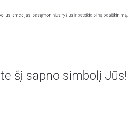
olius, emocijas, pasąmoninius ryšius ir pateikia pilną paaiškinimą.
te šį sapno simbolį Jūs!