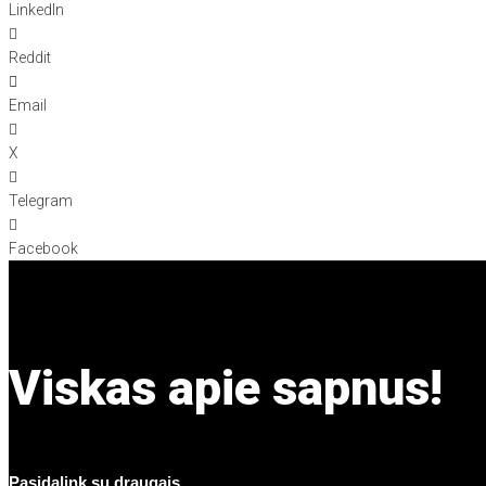
LinkedIn
Reddit
Email
X
Telegram
Facebook
Viskas apie sapnus!
Pasidalink su draugais