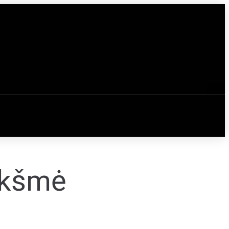
ikšmė