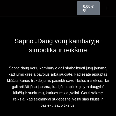
0,00
€
0
Sapno „Daug vorų kambaryje“
simbolika ir reikšmė
Sapne daug vorių kambaryje gali simbolizuoti jūsų jausmą,
kad jums gresia pavojus arba jaučiate, kad esate apsuptas
kliūčių, kurios trukdo jums pasiekti savo tikslus ir siekius. Tai
gali reikšti jūsų jausmą, kad jūsų aplinkoje yra daugybė
kliūčių ir sunkumų, kuriuos reikia įveikti. Gauti sėkmę
reikšia, kad sėkmingai sugebėsite įveikti šias kliūtis ir
pasiekti savo tikslus.