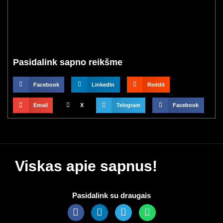
Pasidalink sapno reikšme
Facebook
LinkedIn
Reddit
Email
X
Telegram
Facebook
Viskas apie sapnus!
Pasidalink su draugais