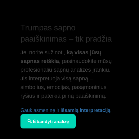
Trumpas sapno
paaiškinimas – tik pradžia
Jei norite sužinoti,
ką visas jūsų
sapnas reiškia
, pasinaudokite mūsų
profesionaliu sapnų analizės įrankiu.
Jis interpretuoja visą sapną –
simbolius, emocijas, pasąmoninius
ryšius ir pateikia pilną paaiškinimą.
Gauk asmeninę ir
išsamią interpretaciją
🔍 Išbandyti analizę