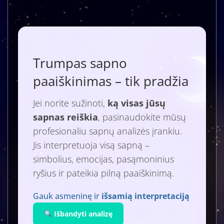
Trumpas sapno
paaiškinimas – tik pradžia
Jei norite sužinoti,
ką visas jūsų
sapnas reiškia
, pasinaudokite mūsų
profesionaliu sapnų analizės įrankiu.
Jis interpretuoja visą sapną –
simbolius, emocijas, pasąmoninius
ryšius ir pateikia pilną paaiškinimą.
Gauk asmeninę ir
išsamią interpretaciją
Išbandyti analizę