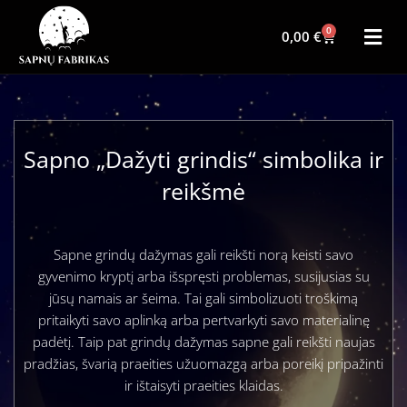
0
0,00
€
Sapno „Dažyti grindis“ simbolika ir
reikšmė
Sapne grindų dažymas gali reikšti norą keisti savo
gyvenimo kryptį arba išspręsti problemas, susijusias su
jūsų namais ar šeima. Tai gali simbolizuoti troškimą
pritaikyti savo aplinką arba pertvarkyti savo materialinę
padėtį. Taip pat grindų dažymas sapne gali reikšti naujas
pradžias, švarią praeities užuomazgą arba poreikį pripažinti
ir ištaisyti praeities klaidas.