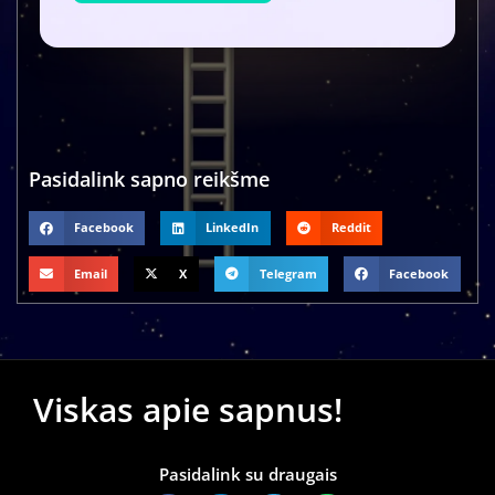
Pasidalink sapno reikšme
Facebook
LinkedIn
Reddit
Email
X
Telegram
Facebook
Viskas apie sapnus!
Pasidalink su draugais